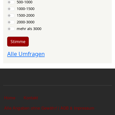
500-1000
1000-1500
1500-2000
2000-3000
mehr als 3000
Stimme
Alle Umfragen
Sekundärlinks
Home
Kontakt
Alle Angaben ohne Gewähr! | AGB & Impressum