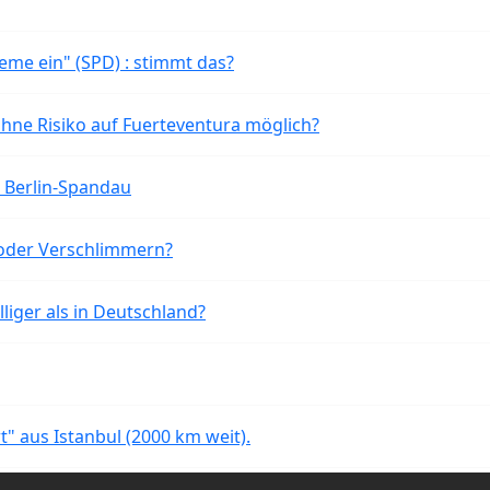
eme ein" (SPD) : stimmt das?
ohne Risiko auf Fuerteventura möglich?
n Berlin-Spandau
oder Verschlimmern?
liger als in Deutschland?
rt" aus Istanbul (2000 km weit).