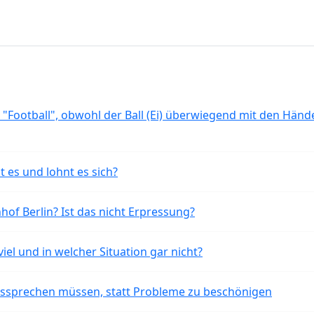
 "Football", obwohl der Ball (Ei) überwiegend mit den Händ
t es und lohnt es sich?
of Berlin? Ist das nicht Erpressung?
iel und in welcher Situation gar nicht?
aussprechen müssen, statt Probleme zu beschönigen