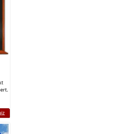
kt
ert.
uiz