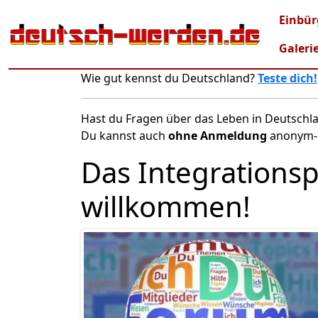
Direkt zum Inhalt
Mai
Einbür
Galeri
Wie gut kennst du Deutschland?
Teste dich!
Hast du Fragen über das Leben in Deutschla
Du kannst auch
ohne Anmeldung
anonym-u
Das Integrationspo
willkommen!