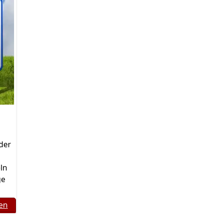
der
ln
ge
gen