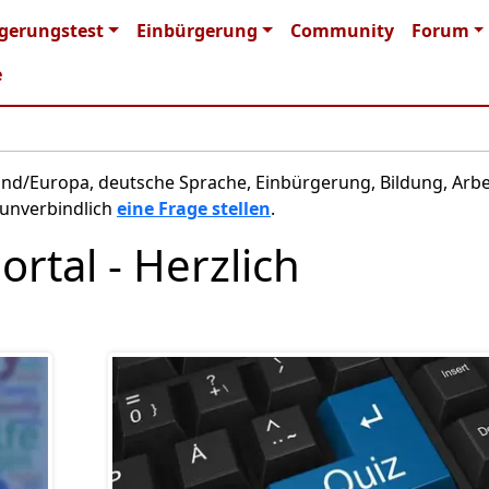
n navigation
gerungstest
Einbürgerung
Community
Forum
e
nd/Europa, deutsche Sprache, Einbürgerung, Bildung, Arbe
nverbindlich
eine Frage stellen
.
rtal - Herzlich