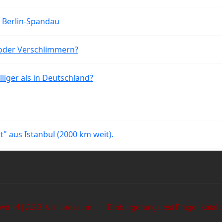
n Berlin-Spandau
oder Verschlimmern?
liger als in Deutschland?
rt" aus Istanbul (2000 km weit).
währ! | AGB & Impressum
Einbürgerungstest Fragenkata