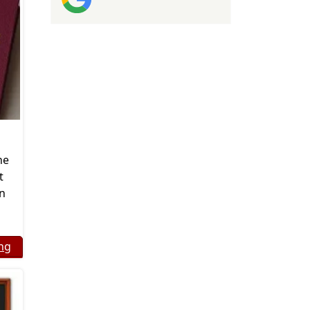
he
t
n
ng