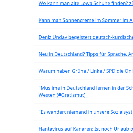
Wo kann man alte Lowa Schuhe finden? z
Kann man Sonnencreme im Sommer im Aut
Deniz Undav begeistert deutsch-kurdische
Neu in Deutschland? Tipps für Sprache, Ar
Warum haben Grüne / Linke / SPD die Onli
"Muslime in Deutschland lernen in der Sch
Westen (#Gratismut)"
"Es wandert niemand in unsere Sozialsyst
Hantavirus auf Kanaren: Ist noch Urlaub 