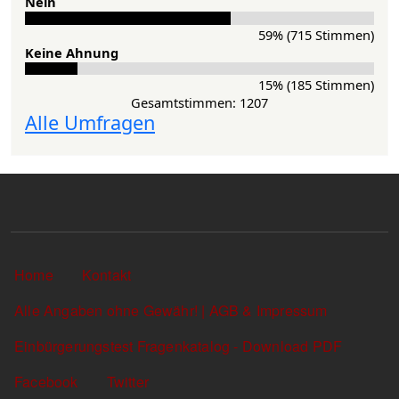
Nein
59% (715 Stimmen)
Keine Ahnung
15% (185 Stimmen)
Gesamtstimmen: 1207
Alle Umfragen
Sekundärlinks
Home
Kontakt
Alle Angaben ohne Gewähr! | AGB & Impressum
Einbürgerungstest Fragenkatalog - Download PDF
Facebook
Twitter