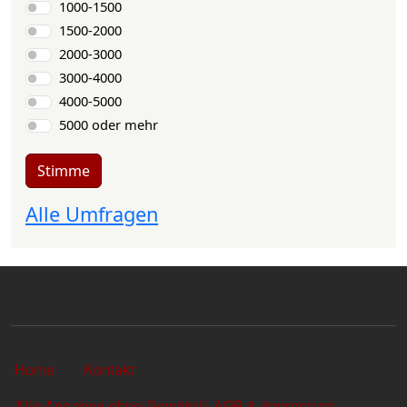
1000-1500
1500-2000
2000-3000
3000-4000
4000-5000
5000 oder mehr
Stimme
Alle Umfragen
Sekundärlinks
Home
Kontakt
Alle Angaben ohne Gewähr! | AGB & Impressum