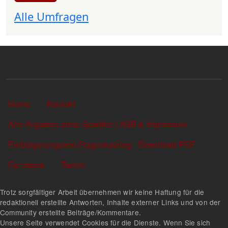
Alle Umfragen
Sekundärlinks
Home
Kontakt
Alle Angaben ohne Gewähr! | AGB & Impressum
Einbürgerungstest Fragenkatalog - Download PDF
Facebook
Twitter
Trotz sorgfältiger Arbeit übernehmen wir keine Haftung für die
redaktionell erstellte Antworten, Inhalte externer Links und von der
Community erstellte Beiträge/Kommentare.
Unsere Seite verwendet Cookies für die Dienste. Wenn Sie sich