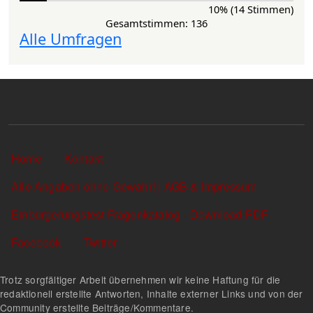
10% (14 Stimmen)
Gesamtstimmen: 136
Alle Umfragen
Sekundärlinks
Home
Kontakt
Alle Angaben ohne Gewähr! | AGB & Impressum
Einbürgerungstest Fragenkatalog - Download PDF
Facebook
Twitter
Trotz sorgfältiger Arbeit übernehmen wir keine Haftung für die
redaktionell erstellte Antworten, Inhalte externer Links und von der
Community erstellte Beiträge/Kommentare.