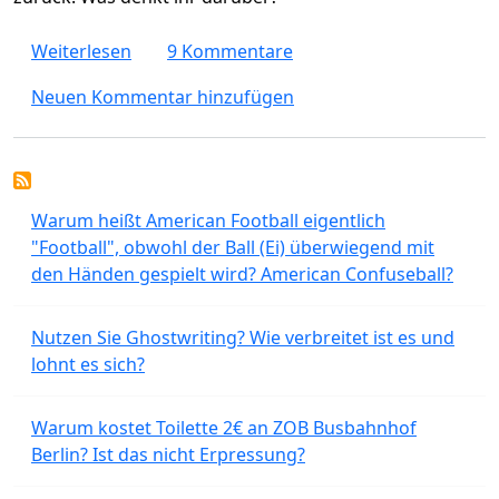
über Ist das "Deutschland 2030" Bild von Er
Weiterlesen
9 Kommentare
Neuen Kommentar hinzufügen
Warum heißt American Football eigentlich
"Football", obwohl der Ball (Ei) überwiegend mit
den Händen gespielt wird? American Confuseball?
Nutzen Sie Ghostwriting? Wie verbreitet ist es und
lohnt es sich?
Warum kostet Toilette 2€ an ZOB Busbahnhof
Berlin? Ist das nicht Erpressung?