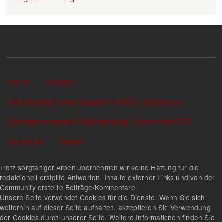
Sekundärlinks
Home
Kontakt
Alle Angaben ohne Gewähr! | AGB & Impressum
Einbürgerungstest Fragenkatalog - Download PDF
Facebook
Twitter
Trotz sorgfältiger Arbeit übernehmen wir keine Haftung für die
redaktionell erstellte Antworten, Inhalte externer Links und von der
Community erstellte Beiträge/Kommentare.
Unsere Seite verwendet Cookies für die Dienste. Wenn Sie sich
weiterhin auf dieser Seite aufhalten, akzeptieren Sie Verwendung
der Cookies durch unserer Seite. Weitere Informationen finden Sie