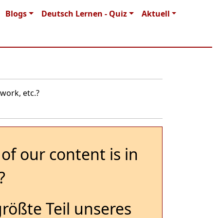
Blogs
Deutsch Lernen - Quiz
Aktuell
work, etc.?
of our content is in
?
größte Teil unseres