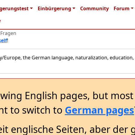
 navigation
gerungstest
Einbürgerung
Community
Forum
e
 Fragen
elf
!
y/Europe, the German language, naturalization, education, 
ewing English pages, but most 
t to switch to
German pages
it englische Seiten, aber der 