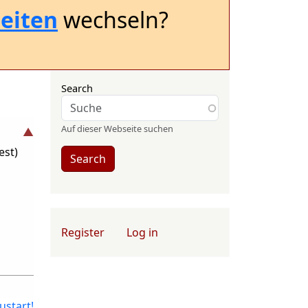
eiten
wechseln?
Search
Auf dieser Webseite suchen
est)
Search
User account menu
Register
Log in
ustart!