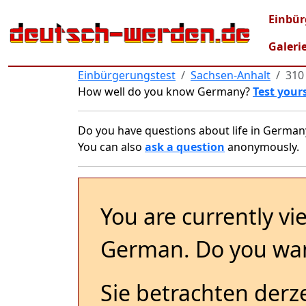
Skip to main content
Main
Einbür
Galeri
Einbürgerungstest
Sachsen-Anhalt
310
How well do you know Germany?
Test yours
Do you have questions about life in German
You can also
ask a question
anonymously.
You are currently vi
German. Do you wan
Sie betrachten derze