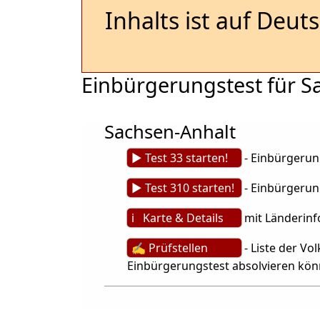
Inhalts ist auf Deut
Einbürgerungstest für S
Sachsen-Anhalt
► Test 33 starten!
- Einbürgerung
► Test 310 starten!
- Einbürgerung
ℹ Karte & Details
mit Länderinf
✍ Prüfstellen
- Liste der V
Einbürgerungstest absolvieren kö