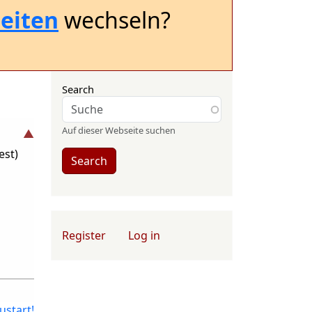
eiten
wechseln?
Search
Auf dieser Webseite suchen
est)
Search
User account menu
Register
Log in
ustart!