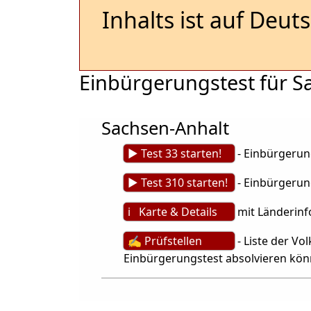
Inhalts ist auf Deut
Einbürgerungstest für S
Sachsen-Anhalt
► Test 33 starten!
- Einbürgerung
► Test 310 starten!
- Einbürgerung
ℹ Karte & Details
mit Länderinf
✍ Prüfstellen
- Liste der V
Einbürgerungstest absolvieren kö