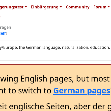
 navigation
gerungstest
Einbürgerung
Community
Forum
e
Fragen
elf
!
y/Europe, the German language, naturalization, education, 
ewing English pages, but most 
t to switch to
German pages
it englische Seiten, aber der 