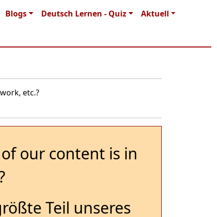
Blogs
Deutsch Lernen - Quiz
Aktuell
work, etc.?
of our content is in
?
größte Teil unseres