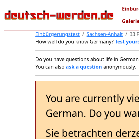
Skip to main content
Main
Einbür
Galeri
Einbürgerungstest
Sachsen-Anhalt
33 
How well do you know Germany?
Test yours
Do you have questions about life in German
You can also
ask a question
anonymously.
You are currently vi
German. Do you wan
Sie betrachten derze