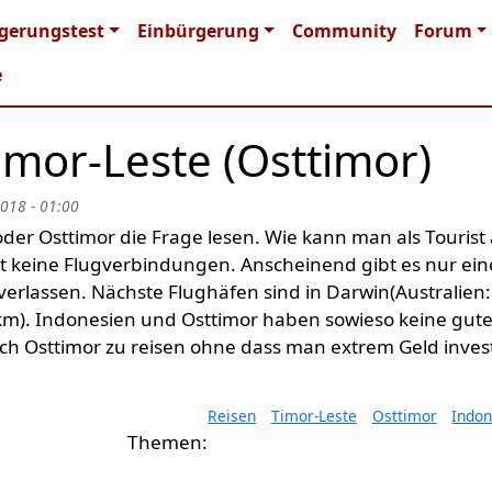
n navigation
gerungstest
Einbürgerung
Community
Forum
e
Timor-Leste (Osttimor)
2018 - 01:00
der Osttimor die Frage lesen. Wie kann man als Tourist
bt keine Flugverbindungen. Anscheinend gibt es nur ei
verlassen. Nächste Flughäfen sind in Darwin(Australien:
m). Indonesien und Osttimor haben sowieso keine gut
ach Osttimor zu reisen ohne dass man extrem Geld inves
Reisen
Timor-Leste
Osttimor
Indon