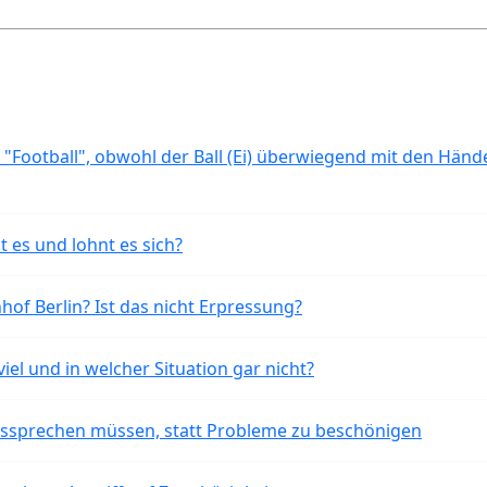
 "Football", obwohl der Ball (Ei) überwiegend mit den Händ
t es und lohnt es sich?
of Berlin? Ist das nicht Erpressung?
iel und in welcher Situation gar nicht?
aussprechen müssen, statt Probleme zu beschönigen