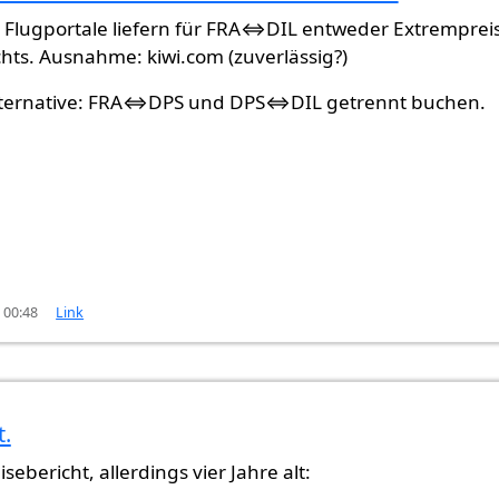
ili.
von
Gast (nicht überprüft)
 Flugportale liefern für FRA⇔DIL entweder Extremprei
chts. Ausnahme: kiwi.com (zuverlässig?)
lternative: FRA⇔DPS und DPS⇔DIL getrennt buchen.
 00:48
Link
t.
eisebericht, allerdings vier Jahre alt: