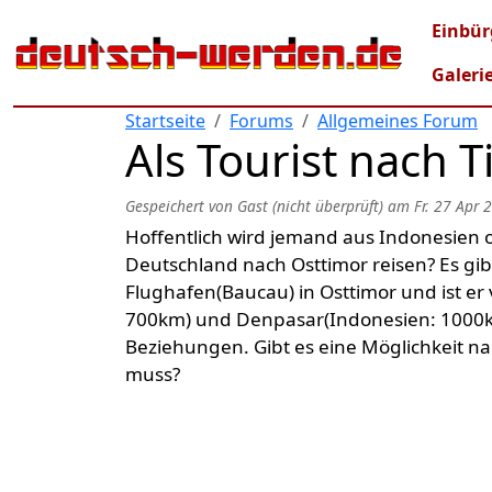
Direkt zum Inhalt
Mai
Einbür
Galeri
Startseite
Forums
Allgemeines Forum
Als Tourist nach 
Gespeichert von
Gast (nicht überprüft)
am
Fr. 27 Apr 
Hoffentlich wird jemand aus Indonesien o
Deutschland nach Osttimor reisen? Es gi
Flughafen(Baucau) in Osttimor und ist er 
700km) und Denpasar(Indonesien: 1000k
Beziehungen. Gibt es eine Möglichkeit n
muss?