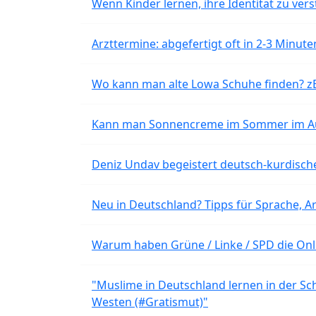
Wenn Kinder lernen, ihre Identität zu vers
Arzttermine: abgefertigt oft in 2-3 Minu
Wo kann man alte Lowa Schuhe finden? z
Kann man Sonnencreme im Sommer im Aut
Deniz Undav begeistert deutsch-kurdische
Neu in Deutschland? Tipps für Sprache, Ar
Warum haben Grüne / Linke / SPD die Onli
"Muslime in Deutschland lernen in der Sch
Westen (#Gratismut)"