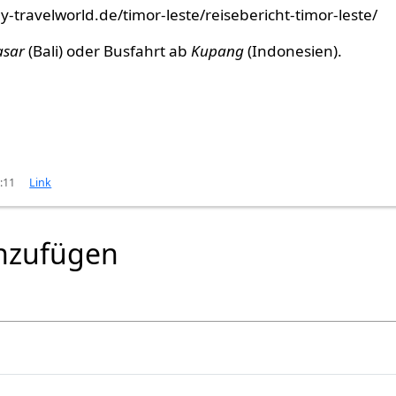
-travelworld.de/timor-leste/reisebericht-timor-leste/
asar
(Bali) oder Busfahrt ab
Kupang
(Indonesien).
4:11
Link
nzufügen