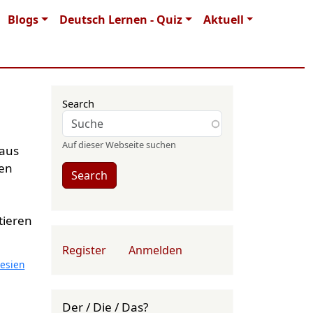
Blogs
Deutsch Lernen - Quiz
Aktuell
Search
Auf dieser Webseite suchen
 aus
nen
Search
e
tieren
User account menu
Register
Anmelden
esien
Der / Die / Das?