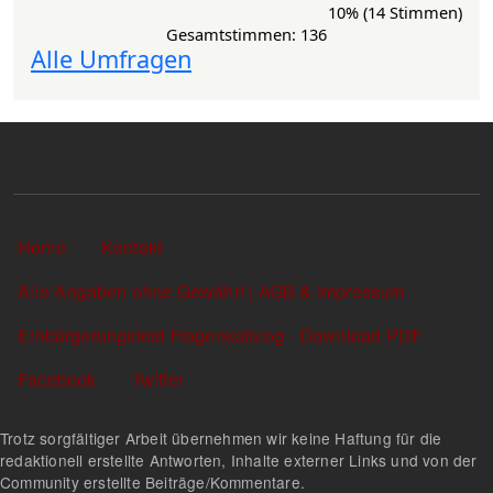
10% (14 Stimmen)
Gesamtstimmen: 136
Alle Umfragen
Sekundärlinks
Home
Kontakt
Alle Angaben ohne Gewähr! | AGB & Impressum
Einbürgerungstest Fragenkatalog - Download PDF
Facebook
Twitter
Trotz sorgfältiger Arbeit übernehmen wir keine Haftung für die
redaktionell erstellte Antworten, Inhalte externer Links und von der
Community erstellte Beiträge/Kommentare.