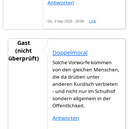
Antworten
Do. 3 Sep 2020 - 20:06
Link
Gast
(nicht
Doppelmoral
überprüft)
Solche Vorwürfe kommen
Antwort auf
Kritik (Diskriminierung)
von
Gast (ni
von den gleichen Menschen,
die da drüben unter
anderen Kurdisch verbieten
- und nicht nur im Schulhof
sondern allgemein in der
Öffentlichkeit.
Antworten