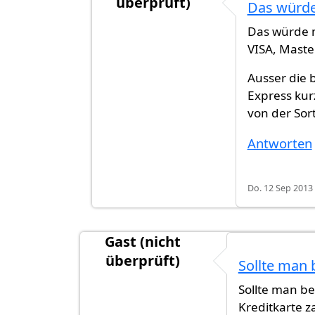
überprüft)
Das würde
Antwort auf
Kann man mit der PPkar
Das würde m
VISA, Maste
Ausser die 
Express kur
von der Sor
Antworten
Do. 12 Sep 2013 
Gast (nicht
überprüft)
Sollte man b
Sollte man be
Kreditkarte 