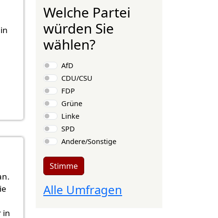
Welche Partei
würden Sie
in
wählen?
Auswahlmöglichkeiten
AfD
CDU/CSU
FDP
Grüne
Linke
SPD
Andere/Sonstige
Stimme
an.
Alle Umfragen
ie
 in