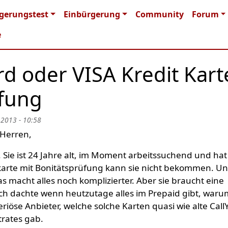
n navigation
gerungstest
Einbürgerung
Community
Forum
e
d oder VISA Kredit Kart
fung
 2013 - 10:58
Herren,
 Sie ist 24 Jahre alt, im Moment arbeitssuchend und hat
tkarte mit Bonitätsprüfung kann sie nicht bekommen. Un
s macht alles noch komplizierter. Aber sie braucht eine
 Ich dachte wenn heutzutage alles im Prepaid gibt, waru
eriöse Anbieter, welche solche Karten quasi wie alte Call
trates gab.