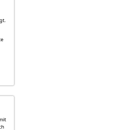
gt.
te
mit
ch