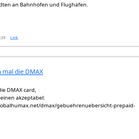
dten an Bahnhöfen und Flughäfen.
6:29
Link
h mal die DMAX
die DMAX card,
heinen akzeptabel:
lobalhumax.net/dmax/gebuehrenuebersicht-prepaid-