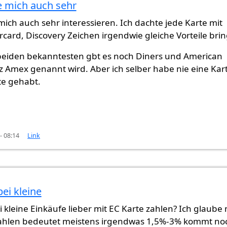
 mich auch sehr
te auch
von
Gast (nicht überprüft)
ich auch sehr interessieren. Ich dachte jede Karte mit
rcard, Discovery Zeichen irgendwie gleiche Vorteile brin
beiden bekanntesten gbt es noch Diners und American
z Amex genannt wird. Aber ich selber habe nie eine Kar
te gehabt.
- 08:14
Link
ei kleine
i kleine Einkäufe lieber mit EC Karte zahlen? Ich glaube 
zahlen bedeutet meistens irgendwas 1,5%-3% kommt no