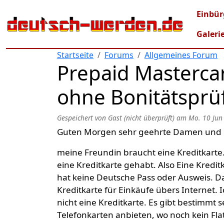
Direkt zum Inhalt
Mai
Einbür
Galeri
Startseite
Forums
Allgemeines Forum
Prepaid Mastercar
ohne Bonitätsprü
Gespeichert von
Gast (nicht überprüft)
am
Mo. 10 Jun
Guten Morgen sehr geehrte Damen und 
meine Freundin braucht eine Kreditkarte.
eine Kreditkarte gehabt. Also Eine Kredi
hat keine Deutsche Pass oder Ausweis. Da
Kreditkarte für Einkäufe übers Internet.
nicht eine Kreditkarte. Es gibt bestimmt s
Telefonkarten anbieten, wo noch kein Fla