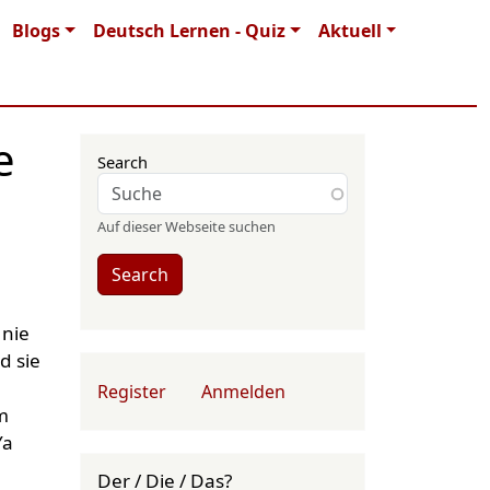
Blogs
Deutsch Lernen - Quiz
Aktuell
e
Search
Auf dieser Webseite suchen
Search
 nie
d sie
User account menu
Register
Anmelden
m
Ya
Der / Die / Das?