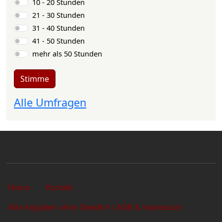
10 - 20 Stunden
21 - 30 Stunden
31 - 40 Stunden
41 - 50 Stunden
mehr als 50 Stunden
Stimme
Alle Umfragen
Sekundärlinks
Home
Kontakt
Alle Angaben ohne Gewähr! | AGB & Impressum