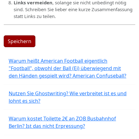
Links vermeiden
, solange sie nicht unbedingt nötig
sind. Schreiben Sie lieber eine kurze Zusammenfassung
statt Links zu teilen.
Speichern
Warum heißt American Football eigentlich
"Football", obwohl der Ball (Ei) überwiegend mit
den Händen gespielt wird? American Confuseball?
Nutzen Sie Ghostwriting? Wie verbreitet ist es und
lohnt es sich?
Warum kostet Toilette 2€ an ZOB Busbahnhof
Berlin? Ist das nicht Erpressung?