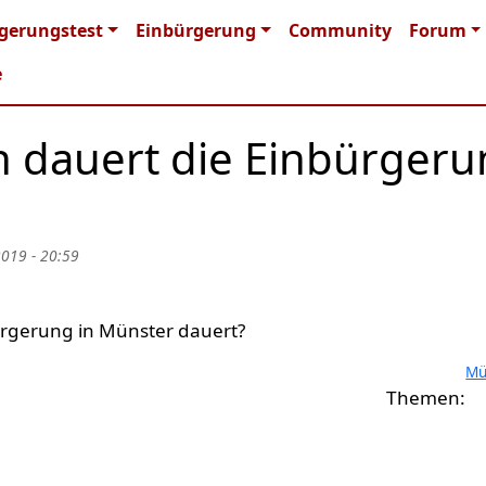
n navigation
gerungstest
Einbürgerung
Community
Forum
e
n dauert die Einbürger
2019 - 20:59
bürgerung in Münster dauert?
Mü