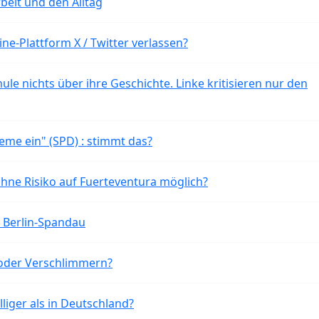
beit und den Alltag
ne-Plattform X / Twitter verlassen?
ule nichts über ihre Geschichte. Linke kritisieren nur den
eme ein" (SPD) : stimmt das?
ohne Risiko auf Fuerteventura möglich?
n Berlin-Spandau
oder Verschlimmern?
liger als in Deutschland?