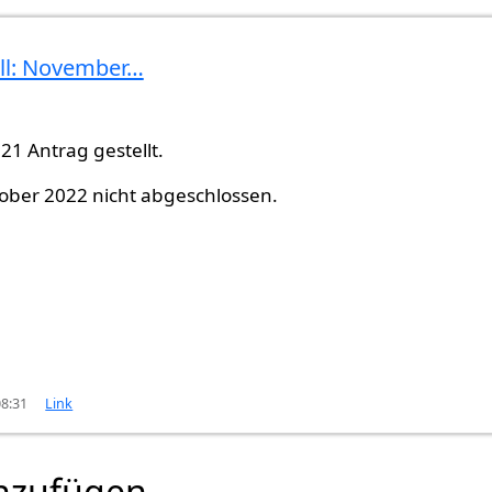
all: November…
1 Antrag gestellt.
tober 2022 nicht abgeschlossen.
08:31
Link
nzufügen