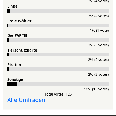
3% (4 votes)
Lin­ke
3% (4 votes)
Freie Wähler
1% (1 vote)
Die PAR­TEI
2% (3 votes)
Tier­schutz­partei
2% (2 votes)
Pi­ra­ten
2% (3 votes)
Sons­ti­ge
10% (13 votes)
Total votes: 126
Alle Umfragen