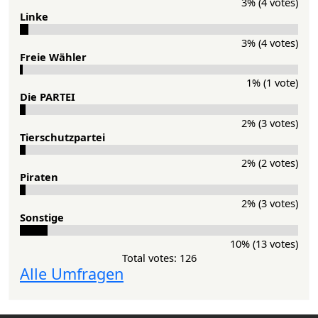
3% (4 votes)
Lin­ke
3% (4 votes)
Freie Wähler
1% (1 vote)
Die PAR­TEI
2% (3 votes)
Tier­schutz­partei
2% (2 votes)
Pi­ra­ten
2% (3 votes)
Sons­ti­ge
10% (13 votes)
Total votes: 126
Alle Umfragen