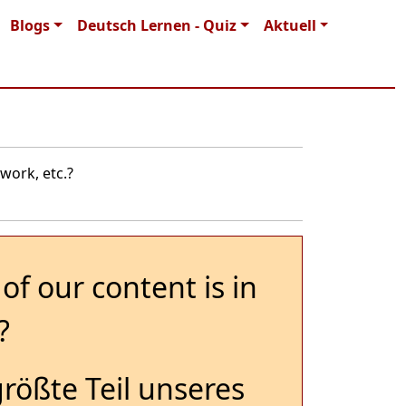
Blogs
Deutsch Lernen - Quiz
Aktuell
work, etc.?
of our content is in
?
größte Teil unseres