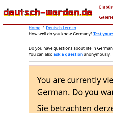
Skip to main content
Mai
Einbür
Galeri
Home
Deutsch Lernen
How well do you know Germany?
Test yours
Do you have questions about life in German
You can also
ask a question
anonymously.
You are currently vi
German. Do you wan
Sie betrachten derze