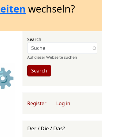
eiten
wechseln?
Search
Auf dieser Webseite suchen
⚙
Search
User account menu
Register
Log in
Der / Die / Das?