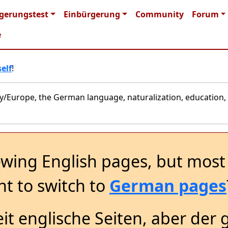
n navigation
gerungstest
Einbürgerung
Community
Forum
e
elf
!
y/Europe, the German language, naturalization, education, 
ewing English pages, but most 
t to switch to
German pages
it englische Seiten, aber der 