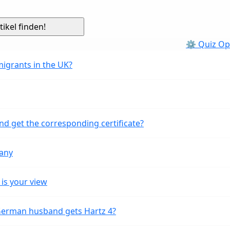
⚙ Quiz Op
migrants in the UK?
nd get the corresponding certificate?
many
is your view
 German husband gets Hartz 4?