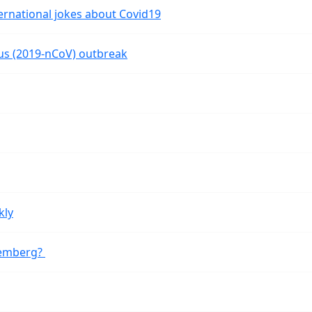
ernational jokes about Covid19
rus (2019-nCoV) outbreak
kly
remberg?