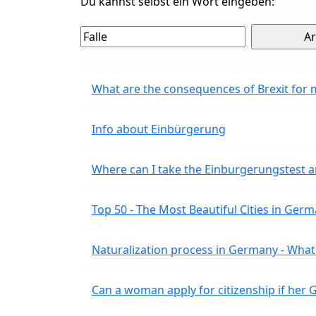
Du kannst selbst ein Wort eingeben:
What are the consequences of Brexit for 
Info about Einbürgerung
Where can I take the Einburgerungstest a
Top 50 - The Most Beautiful Cities in Ger
Naturalization process in Germany - What 
Can a woman apply for citizenship if her