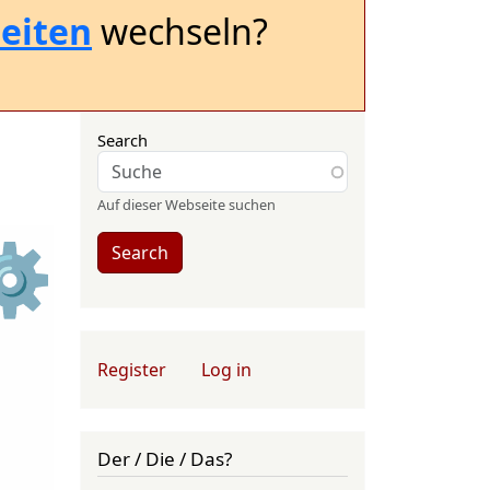
eiten
wechseln?
Search
Auf dieser Webseite suchen
⚙
Search
User account menu
Register
Log in
Der / Die / Das?