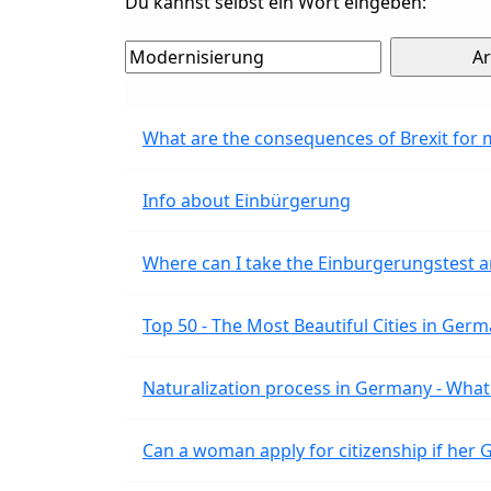
Du kannst selbst ein Wort eingeben:
What are the consequences of Brexit for 
Info about Einbürgerung
Where can I take the Einburgerungstest a
Top 50 - The Most Beautiful Cities in Ger
Naturalization process in Germany - What 
Can a woman apply for citizenship if her