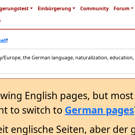
n navigation
gerungstest
Einbürgerung
Community
Forum
e
elf
!
y/Europe, the German language, naturalization, education, 
ewing English pages, but most 
t to switch to
German pages
it englische Seiten, aber der 