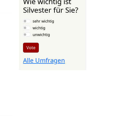
Wie wichtig ist
Silvester für Sie?
Choices
sehr wichtig
wichtig
unwichtig
Vote
Alle Umfragen