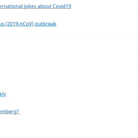
ernational jokes about Covid19
rus (2019-nCoV) outbreak
kly
remberg?