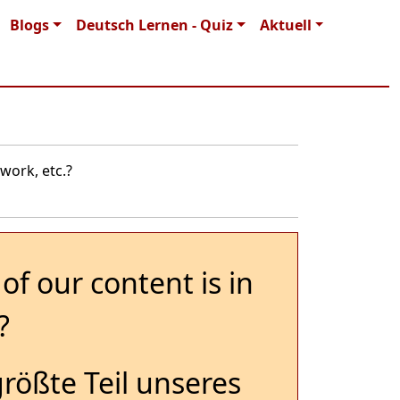
Blogs
Deutsch Lernen - Quiz
Aktuell
work, etc.?
of our content is in
?
größte Teil unseres