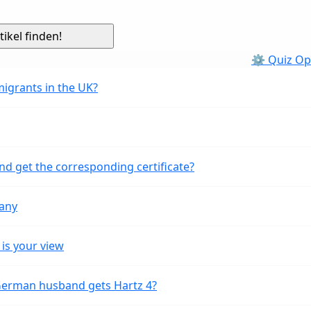
⚙ Quiz Op
migrants in the UK?
nd get the corresponding certificate?
many
is your view
 German husband gets Hartz 4?