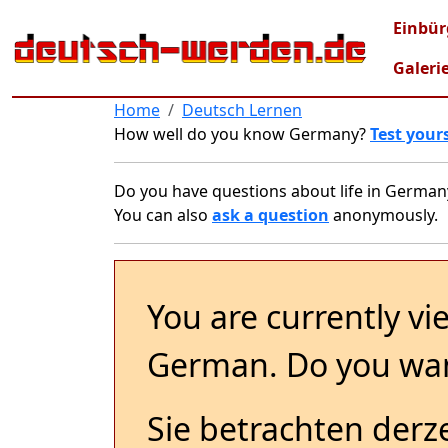
Skip to main content
Mai
Einbür
Galeri
Home
Deutsch Lernen
How well do you know Germany?
Test yours
Do you have questions about life in German
You can also
ask a question
anonymously.
You are currently vi
German. Do you wan
Sie betrachten derze