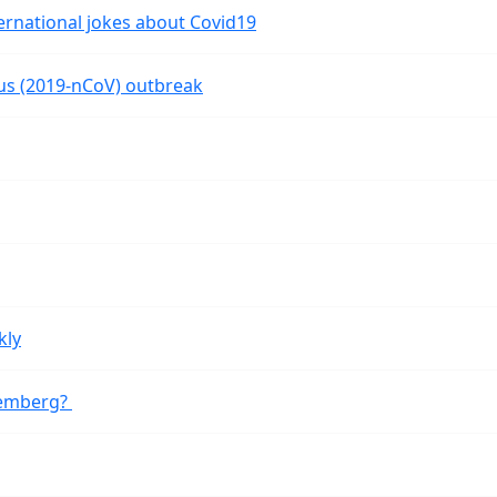
ernational jokes about Covid19
rus (2019-nCoV) outbreak
kly
remberg?