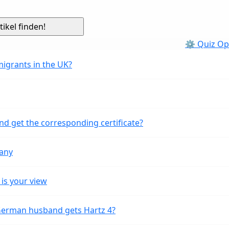
⚙ Quiz Op
migrants in the UK?
nd get the corresponding certificate?
many
is your view
 German husband gets Hartz 4?