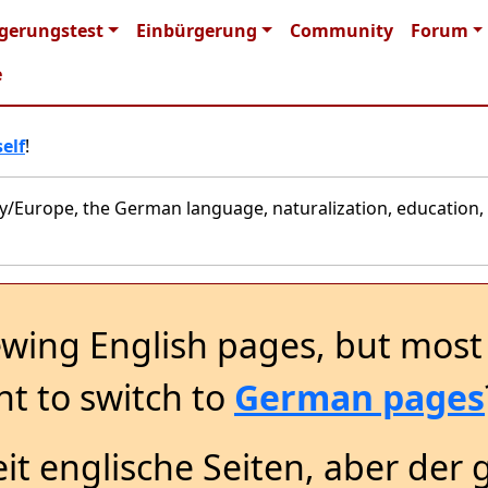
n navigation
gerungstest
Einbürgerung
Community
Forum
e
elf
!
y/Europe, the German language, naturalization, education, 
ewing English pages, but most 
t to switch to
German pages
it englische Seiten, aber der 