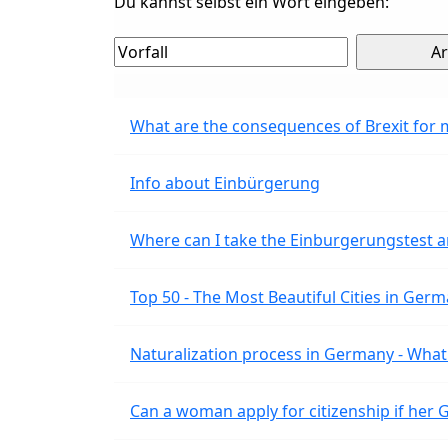
Du kannst selbst ein Wort eingeben:
What are the consequences of Brexit for 
Info about Einbürgerung
Where can I take the Einburgerungstest a
Top 50 - The Most Beautiful Cities in Ger
Naturalization process in Germany - What 
Can a woman apply for citizenship if her