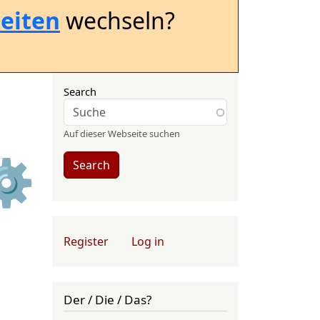
eiten
wechseln?
Search
Auf dieser Webseite suchen
⚙
Search
User account menu
Register
Log in
Der / Die / Das?