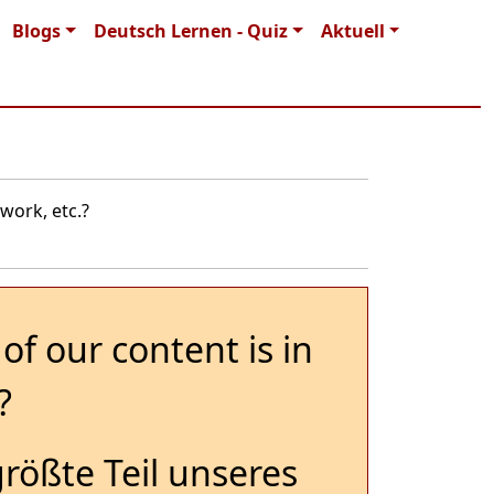
Blogs
Deutsch Lernen - Quiz
Aktuell
work, etc.?
of our content is in
?
größte Teil unseres