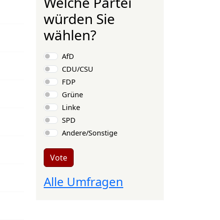
Welche Partei
würden Sie
wählen?
Choices
AfD
CDU/CSU
FDP
Grüne
Linke
SPD
Andere/Sonstige
Vote
Alle Umfragen