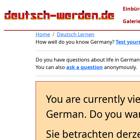
Skip to main content
Mai
Einbür
Galeri
Home
Deutsch Lernen
How well do you know Germany?
Test yours
Do you have questions about life in German
You can also
ask a question
anonymously.
You are currently vi
German. Do you wan
Sie betrachten derze