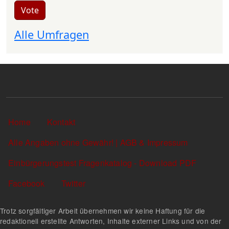
Vote
Alle Umfragen
Sekundärlinks
Home
Kontakt
Alle Angaben ohne Gewähr! | AGB & Impressum
Einbürgerungstest Fragenkatalog - Download PDF
Facebook
Twitter
Trotz sorgfältiger Arbeit übernehmen wir keine Haftung für die
redaktionell erstellte Antworten, Inhalte externer Links und von der