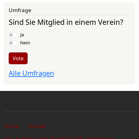
Umfrage
Sind Sie Mitglied in einem Verein?
Choices
Ja
Nein
Vote
Alle Umfragen
Sekundärlinks
Home
Kontakt
Alle Angaben ohne Gewähr! | AGB & Impressum