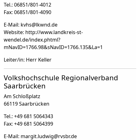
Tel.: 06851/801-4012
Fax: 06851/801-4090
E-Mail: kvhs
@
lkwnd.de
Website: http://www.landkreis-st-
wendel.de/index.phtml?
mNavID=1766.98&sNavID=1766.135&La=1
Leiter/in: Herr Keller
Volkshochschule Regionalverband
Saarbrücken
Am Schloßplatz
66119 Saarbrücken
Tel.: +49 681 5064343
Fax: +49 681 5064399
E-Mail: margit.ludwig
@
rvsbr.de