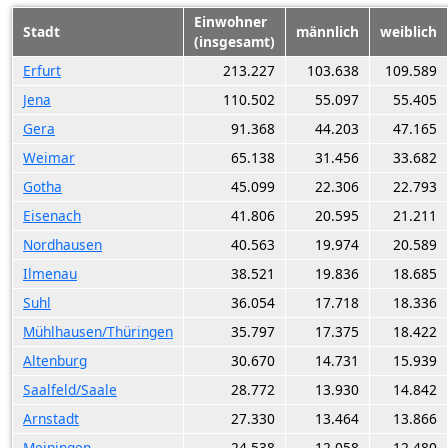
Einwohner
Stadt
männlich
weiblich
(insgesamt)
Erfurt
213.227
103.638
109.589
Jena
110.502
55.097
55.405
Gera
91.368
44.203
47.165
Weimar
65.138
31.456
33.682
Gotha
45.099
22.306
22.793
Eisenach
41.806
20.595
21.211
Nordhausen
40.563
19.974
20.589
Ilmenau
38.521
19.836
18.685
Suhl
36.054
17.718
18.336
Mühlhausen/Thüringen
35.797
17.375
18.422
Altenburg
30.670
14.731
15.939
Saalfeld/Saale
28.772
13.930
14.842
Arnstadt
27.330
13.464
13.866
Meiningen
24.538
12.058
12.480