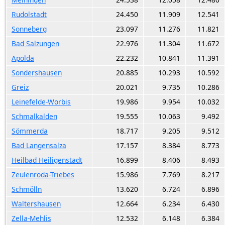
Rudolstadt
24.450
11.909
12.541
Sonneberg
23.097
11.276
11.821
Bad Salzungen
22.976
11.304
11.672
Apolda
22.232
10.841
11.391
Sondershausen
20.885
10.293
10.592
Greiz
20.021
9.735
10.286
Leinefelde-Worbis
19.986
9.954
10.032
Schmalkalden
19.555
10.063
9.492
Sömmerda
18.717
9.205
9.512
Bad Langensalza
17.157
8.384
8.773
Heilbad Heiligenstadt
16.899
8.406
8.493
Zeulenroda-Triebes
15.986
7.769
8.217
Schmölln
13.620
6.724
6.896
Waltershausen
12.664
6.234
6.430
Zella-Mehlis
12.532
6.148
6.384