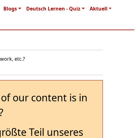
Blogs
Deutsch Lernen - Quiz
Aktuell
work, etc.?
of our content is in
?
größte Teil unseres