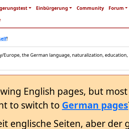
n navigation
gerungstest
Einbürgerung
Community
Forum
e
elf
!
y/Europe, the German language, naturalization, education, 
ewing English pages, but most 
t to switch to
German pages
it englische Seiten, aber der 