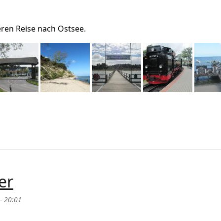
sel / Nordost-Deutschland
eren Reise nach Ostsee.
er
- 20:01
in September