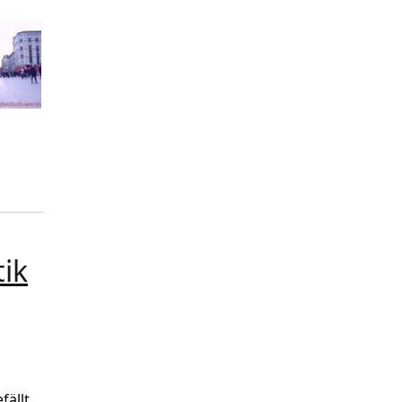
tik
fällt