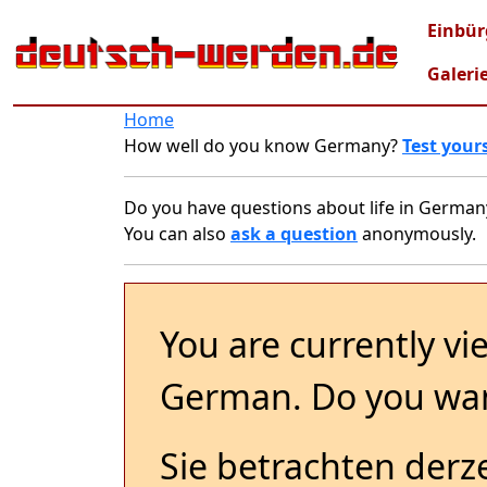
Skip to main content
Mai
Einbür
Galeri
Home
How well do you know Germany?
Test yours
Do you have questions about life in German
You can also
ask a question
anonymously.
You are currently vi
German. Do you wan
Sie betrachten derze