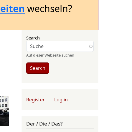
eiten
wechseln?
Search
Auf dieser Webseite suchen
Search
User account menu
Register
Log in
Der / Die / Das?