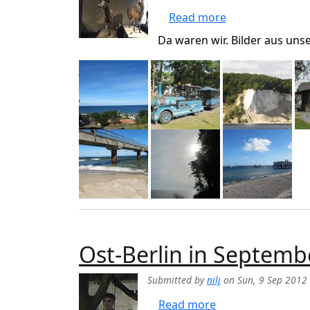
about Ostsee In
Read more
Da waren wir. Bilder aus uns
Ost-Berlin in Septemb
Submitted by
nilj
on
Sun, 9 Sep 2012 
about Ost-Berlin 
Read more