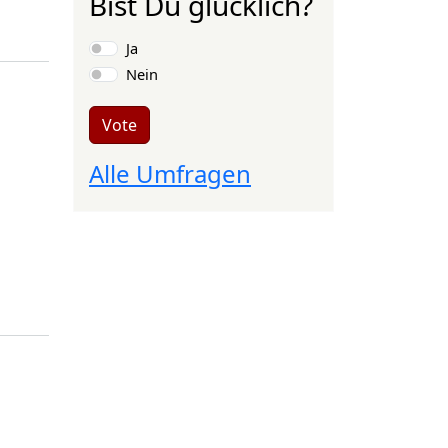
Bist Du glücklich?
Choices
Ja
Nein
Vote
Alle Umfragen