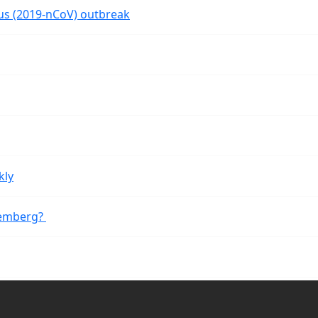
rus (2019-nCoV) outbreak
kly
remberg?