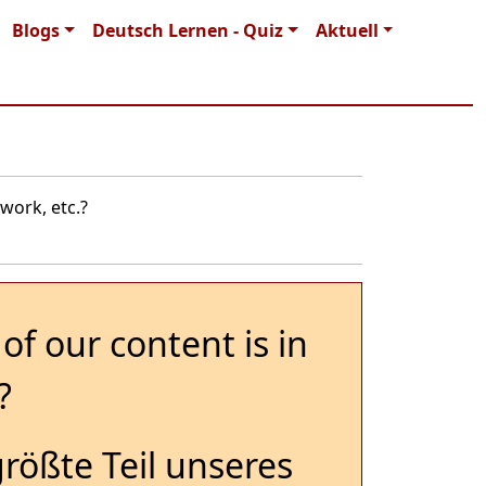
Blogs
Deutsch Lernen - Quiz
Aktuell
work, etc.?
of our content is in
?
größte Teil unseres