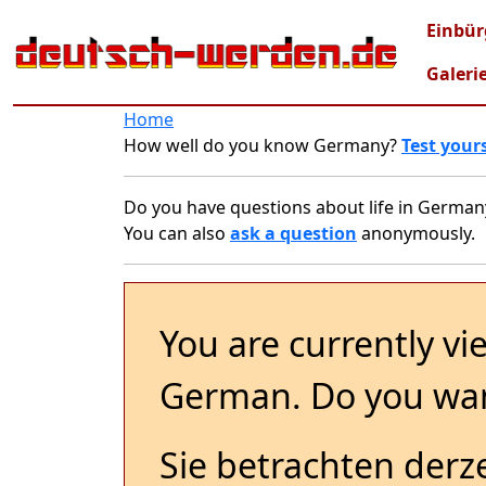
Skip to main content
Mai
Einbür
Galeri
Home
How well do you know Germany?
Test yours
Do you have questions about life in German
You can also
ask a question
anonymously.
You are currently vi
German. Do you wan
Sie betrachten derze