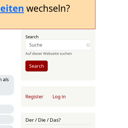
eiten
wechseln?
Search
Auf dieser Webseite suchen
Search
h als
User account menu
Register
Log in
Der / Die / Das?