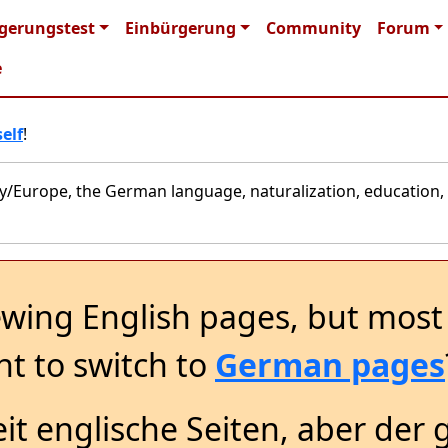
n navigation
gerungstest
Einbürgerung
Community
Forum
e
elf
!
y/Europe, the German language, naturalization, education, 
ewing English pages, but most 
t to switch to
German pages
it englische Seiten, aber der 