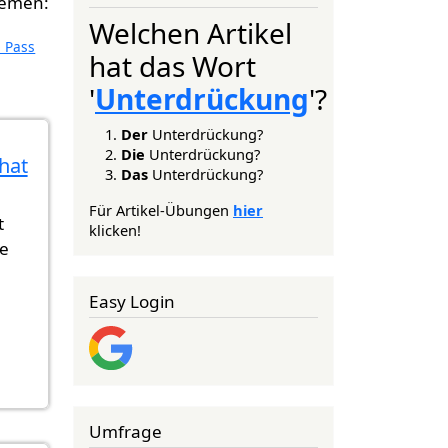
Welchen Artikel
 Pass
hat das Wort
'
Unterdrückung
'?
Der
Unterdrückung?
Die
Unterdrückung?
hat
Das
Unterdrückung?
Für Artikel-Übungen
hier
t
klicken!
ie
Easy Login
Umfrage