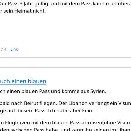
r Pass 3 Jahr gültig und mit dem Pass kann man übera
r sein Heimat nicht.
1:14
Link
auch einen blauen
st
von
Evan Yeziden (nicht überprüft)
ch einen blauen Pass und komme aus Syrien.
bald nach Beirut fliegen. Der Libanon verlangt ein Visu
nge auf diesem Pass. Ich habe aber kein.
m Flughaven mit dem blauen Pass abreisen(ohne Visum
 den syrischen Pass habe, und kann ihn zeigen im Liban