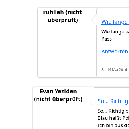
ruhllah (nicht
überprüft)
Wie lange
Antwort auf
Wie lange kann ich
von
R
Wie lange k
Pass
Antworten
Sa. 14 Mai 2016 -
Evan Yeziden
(nicht überprüft)
So... Richti
So... Richtig 
Blau heißt Poli
Ich bin aus d