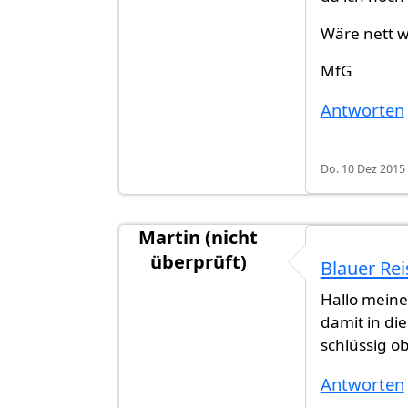
Wäre nett w
MfG
Antworten
Do. 10 Dez 2015 
Martin (nicht
überprüft)
Blauer Re
Antwort auf
So... Richtig blaue Pass i
Hallo meine
damit in di
schlüssig ob
Antworten