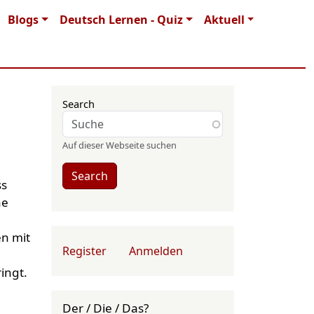
Blogs
Deutsch Lernen - Quiz
Aktuell
Search
Auf dieser Webseite suchen
Search
ss
he
en mit
User account menu
Register
Anmelden
ingt.
Der / Die / Das?