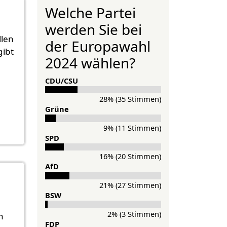
Welche Partei
werden Sie bei
llen
der Europawahl
gibt
2024 wählen?
CDU/CSU
28% (35 Stimmen)
Grü­ne
9% (11 Stimmen)
SPD
16% (20 Stimmen)
AfD
21% (27 Stimmen)
BSW
2% (3 Stimmen)
n
FDP