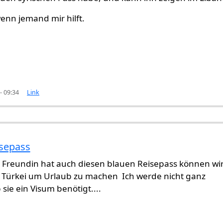
enn jemand mir hilft.
- 09:34
Link
isepass
st
von
Evan Yeziden (nicht überprüft)
 Freundin hat auch diesen blauen Reisepass können wi
e Türkei um Urlaub zu machen Ich werde nicht ganz
 sie ein Visum benötigt....