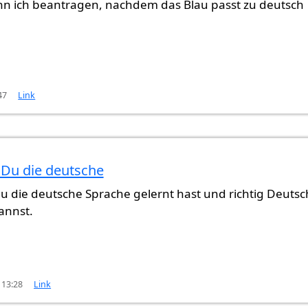
nn ich beantragen, nachdem das Blau passt zu deutsch
47
Link
 Du die deutsche
oohullah (nicht überprüft)
u die deutsche Sprache gelernt hast und richtig Deutsc
annst.
 13:28
Link