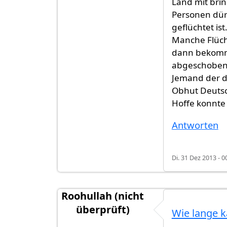
Land mit bri
Personen dürf
geflüchtet ist
Manche Flüch
dann bekomme
abgeschoben
Jemand der de
Obhut Deuts
Hoffe konnte
Antworten
Di. 31 Dez 2013 - 0
Roohullah (nicht
überprüft)
Wie lange k