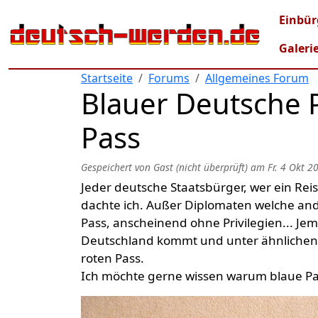
Direkt zum Inhalt
Mai
Einbür
Galeri
Startseite
Forums
Allgemeines Forum
Blauer Deutsche P
Pass
Gespeichert von
Gast (nicht überprüft)
am
Fr. 4 Okt 2
Jeder deutsche Staatsbürger, wer ein Rei
dachte ich. Außer Diplomaten welche and
Pass, anscheinend ohne Privilegien... J
Deutschland kommt und unter ähnlichen 
roten Pass.
Ich möchte gerne wissen warum blaue Pass 