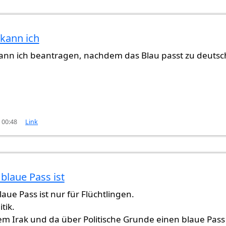
 kann ich
oohullah (nicht überprüft)
ann ich beantragen, nachdem das Blau passt zu deutsc
 00:48
Link
g blaue Pass ist
blaue Pass ist nur für Flüchtlingen.
tik.
em Irak und da über Politische Grunde einen blaue Pass