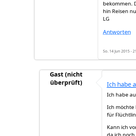
bekommen. De
hin Reisen nu
LG
Antworten
So. 14 Jun 2015 - 2
Gast (nicht
überprüft)
Ich habe 
Antwort auf
So... Richtig blaue Pass i
Ich habe au
Ich möchte 
für Flüchtli
Kann ich vo
da ich noch