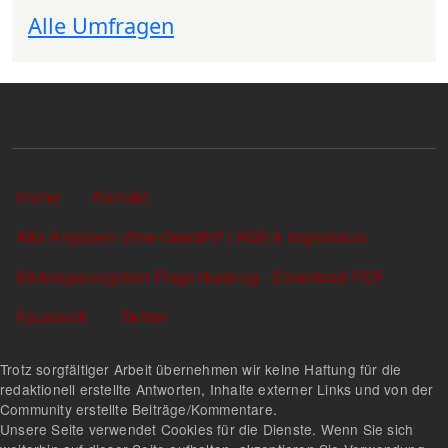
Alle Umfragen
Sekundärlinks
Home
Kontakt
Alle Angaben ohne Gewähr! | AGB & Impressum
Einbürgerungstest Fragenkatalog - Download PDF
Facebook
Twitter
Trotz sorgfältiger Arbeit übernehmen wir keine Haftung für die
redaktionell erstellte Antworten, Inhalte externer Links und von der
Community erstellte Beiträge/Kommentare.
Unsere Seite verwendet Cookies für die Dienste. Wenn Sie sich