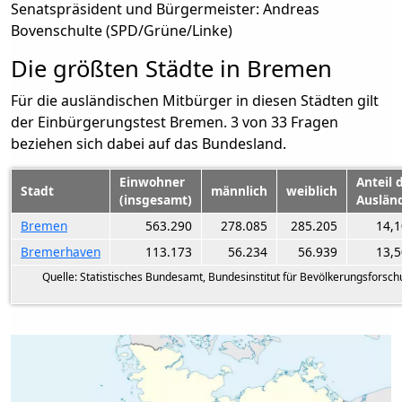
Senatspräsident und Bürgermeister: Andreas
Bovenschulte (SPD/Grüne/Linke)
Die größten Städte in Bremen
Für die ausländischen Mitbürger in diesen Städten gilt
der Einbürgerungstest Bremen. 3 von 33 Fragen
beziehen sich dabei auf das Bundesland.
Einwohner
Anteil 
Stadt
männlich
weiblich
(insgesamt)
Auslän
Bremen
563.290
278.085
285.205
14,
Bremerhaven
113.173
56.234
56.939
13,
Quelle: Statistisches Bundesamt, Bundesinstitut für Bevölkerungsforsc