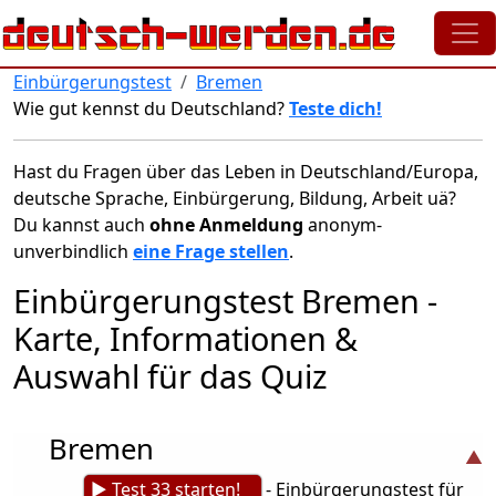
Direkt zum Inhalt
Einbürgerungstest
Bremen
Wie gut kennst du Deutschland?
Teste dich!
Hast du Fragen über das Leben in Deutschland/Europa,
deutsche Sprache, Einbürgerung, Bildung, Arbeit uä?
Du kannst auch
ohne Anmeldung
anonym-
unverbindlich
eine Frage stellen
.
Einbürgerungstest Bremen -
Karte, Informationen &
Auswahl für das Quiz
Bremen
► Test 33 starten!
- Einbürgerungstest für