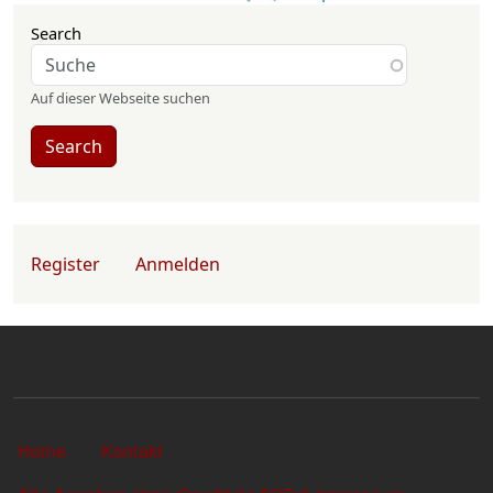
Search
Auf dieser Webseite suchen
Search
User account menu
Register
Anmelden
Sekundärlinks
Home
Kontakt