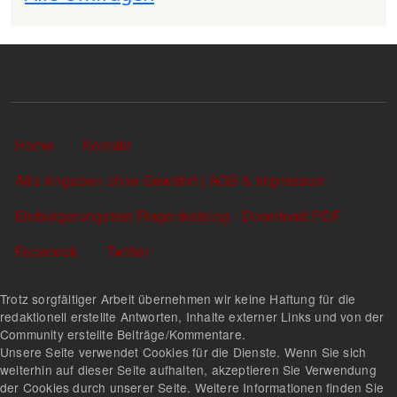
Sekundärlinks
Home
Kontakt
Alle Angaben ohne Gewähr! | AGB & Impressum
Einbürgerungstest Fragenkatalog - Download PDF
Facebook
Twitter
Trotz sorgfältiger Arbeit übernehmen wir keine Haftung für die
redaktionell erstellte Antworten, Inhalte externer Links und von der
Community erstellte Beiträge/Kommentare.
Unsere Seite verwendet Cookies für die Dienste. Wenn Sie sich
weiterhin auf dieser Seite aufhalten, akzeptieren Sie Verwendung
der Cookies durch unserer Seite. Weitere Informationen finden Sie