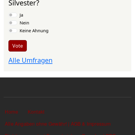
Silvester?
Choices
Ja
Nein
Keine Ahnung
Vote
Alle Umfragen
Sekundärlinks
Home
Kontakt
Alle Angaben ohne Gewähr! | AGB & Impressum