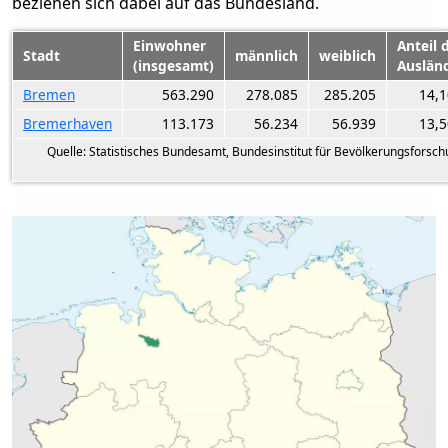
beziehen sich dabei auf das Bundesland.
Einwohner
Anteil 
Stadt
männlich
weiblich
(insgesamt)
Auslän
Bremen
563.290
278.085
285.205
14,
Bremerhaven
113.173
56.234
56.939
13,
Quelle: Statistisches Bundesamt, Bundesinstitut für Bevölkerungsforsc