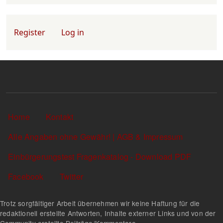
User account menu
Register
Log in
Sekundärlinks
Home
Kontakt
Alle Angaben ohne Gewähr! | AGB & Impressum
Einbürgerungstest Fragenkatalog - Download PDF
Facebook
Twitter
Trotz sorgfältiger Arbeit übernehmen wir keine Haftung für die
redaktionell erstellte Antworten, Inhalte externer Links und von der
Community erstellte Beiträge/Kommentare.