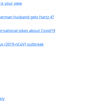
is your view
 German husband gets Hartz 4?
ernational jokes about Covid19
rus (2019-nCoV) outbreak
kly