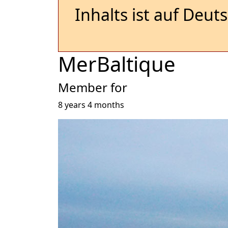
Inhalts ist auf Deut
MerBaltique
Member for
8 years 4 months