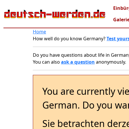
Skip to main content
Mai
Einbür
Galeri
Home
How well do you know Germany?
Test yours
Do you have questions about life in German
You can also
ask a question
anonymously.
You are currently vi
German. Do you wan
Sie betrachten derze