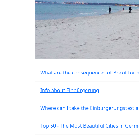
What are the consequences of Brexit for 
Info about Einbürgerung
Where can I take the Einburgerungstest a
Top 50 - The Most Beautiful Cities in Ger