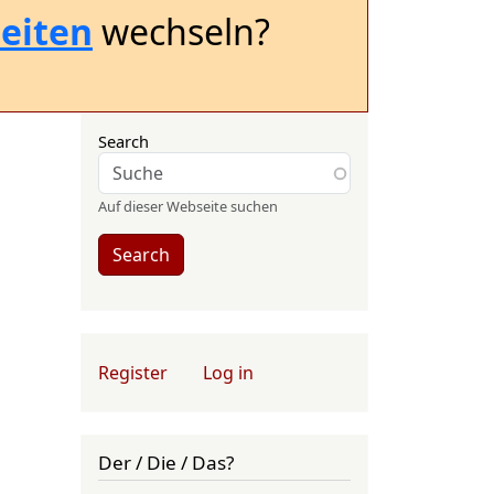
eiten
wechseln?
Search
Auf dieser Webseite suchen
Search
User account menu
Register
Log in
Der / Die / Das?