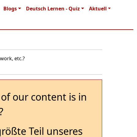
Blogs
Deutsch Lernen - Quiz
Aktuell
work, etc.?
of our content is in
?
größte Teil unseres