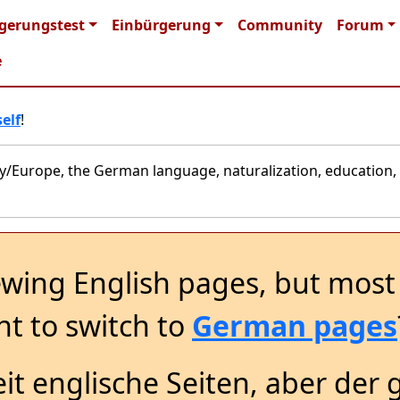
n navigation
gerungstest
Einbürgerung
Community
Forum
e
elf
!
y/Europe, the German language, naturalization, education, 
ewing English pages, but most 
t to switch to
German pages
it englische Seiten, aber der 