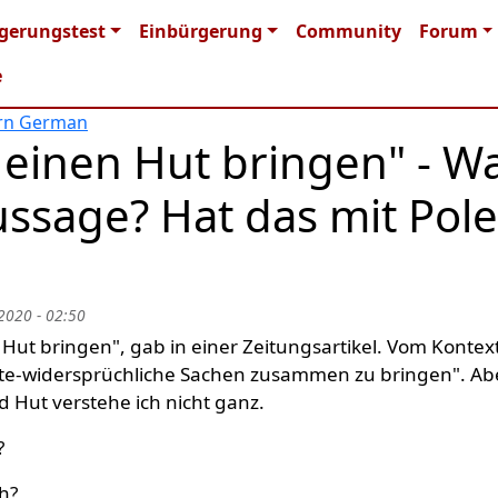
n navigation
gerungstest
Einbürgerung
Community
Forum
e
arn German
 einen Hut bringen" - W
ussage? Hat das mit Pol
2020 - 02:50
 Hut bringen", gab in einer Zeitungsartikel. Vom Kontex
rte-widersprüchliche Sachen zusammen zu bringen". Ab
nd Hut verstehe ich nicht ganz.
?
ch?