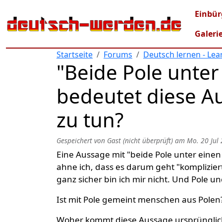
Direkt zum Inhalt
Mai
Einbür
Galeri
Startseite
Forums
Deutsch lernen - Le
"Beide Pole unter
bedeutet diese A
zu tun?
Gespeichert von
Gast (nicht überprüft)
am
Mo. 20 Jul 
Eine Aussage mit "beide Pole unter einen
ahne ich, dass es darum geht "komplizie
ganz sicher bin ich mir nicht. Und Pole u
Ist mit Pole gemeint menschen aus Polen
Woher kommt diese Aussage ursprüngli