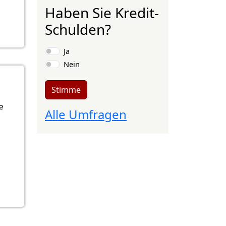
Haben Sie Kredit-
Schulden?
Auswahlmöglichkeiten
Ja
Nein
Stimme
e
Alle Umfragen