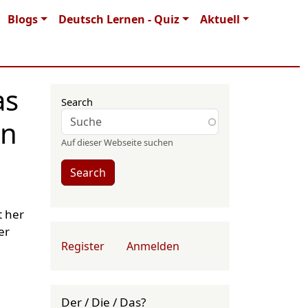
Blogs
Deutsch Lernen - Quiz
Aktuell
as
Search
en
Auf dieser Webseite suchen
Search
t her
er
User account menu
Register
Anmelden
Der / Die / Das?