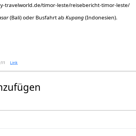
-travelworld.de/timor-leste/reisebericht-timor-leste/
asar
(Bali) oder Busfahrt ab
Kupang
(Indonesien).
4:11
Link
nzufügen