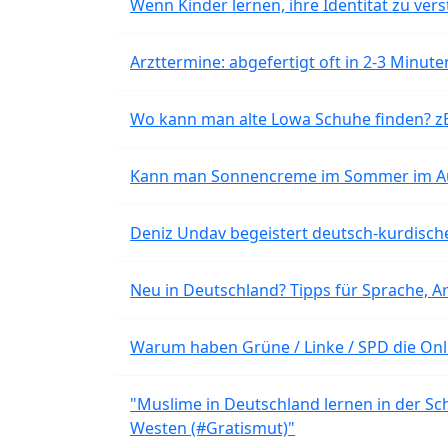
Wenn Kinder lernen, ihre Identität zu vers
Arzttermine: abgefertigt oft in 2-3 Minu
Wo kann man alte Lowa Schuhe finden? z
Kann man Sonnencreme im Sommer im Aut
Deniz Undav begeistert deutsch-kurdische
Neu in Deutschland? Tipps für Sprache, Ar
Warum haben Grüne / Linke / SPD die Onli
"Muslime in Deutschland lernen in der Sch
Westen (#Gratismut)"