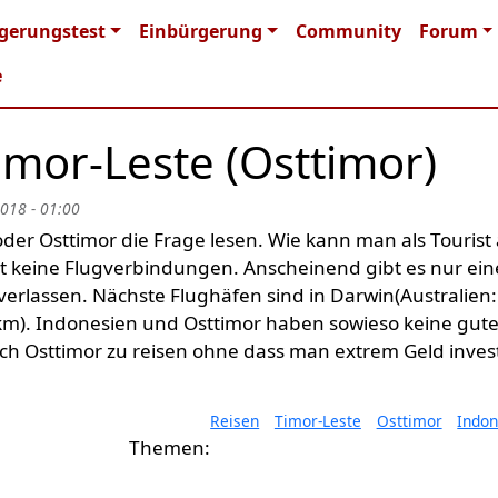
n navigation
gerungstest
Einbürgerung
Community
Forum
e
Timor-Leste (Osttimor)
2018 - 01:00
der Osttimor die Frage lesen. Wie kann man als Tourist
bt keine Flugverbindungen. Anscheinend gibt es nur ei
verlassen. Nächste Flughäfen sind in Darwin(Australien:
m). Indonesien und Osttimor haben sowieso keine gut
ach Osttimor zu reisen ohne dass man extrem Geld inves
Reisen
Timor-Leste
Osttimor
Indon