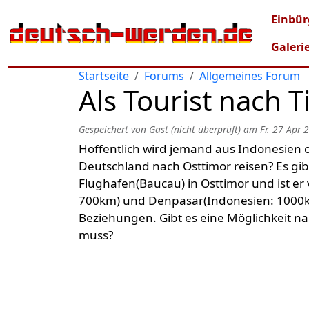
Direkt zum Inhalt
Mai
Einbür
Galeri
Startseite
Forums
Allgemeines Forum
Als Tourist nach 
Gespeichert von
Gast (nicht überprüft)
am
Fr. 27 Apr 
Hoffentlich wird jemand aus Indonesien o
Deutschland nach Osttimor reisen? Es gi
Flughafen(Baucau) in Osttimor und ist er 
700km) und Denpasar(Indonesien: 1000k
Beziehungen. Gibt es eine Möglichkeit n
muss?