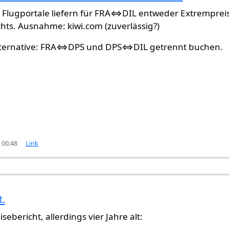
ili.
von
Gast (nicht überprüft)
 Flugportale liefern für FRA⇔DIL entweder Extremprei
chts. Ausnahme: kiwi.com (zuverlässig?)
lternative: FRA⇔DPS und DPS⇔DIL getrennt buchen.
 00:48
Link
t.
eisebericht, allerdings vier Jahre alt: