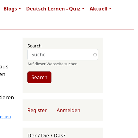
Blogs
Deutsch Lernen - Quiz
Aktuell
Search
Auf dieser Webseite suchen
 aus
nen
Search
e
tieren
User account menu
Register
Anmelden
esien
Der / Die / Das?