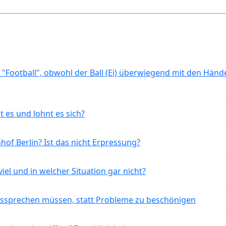
 "Football", obwohl der Ball (Ei) überwiegend mit den Händ
t es und lohnt es sich?
of Berlin? Ist das nicht Erpressung?
iel und in welcher Situation gar nicht?
aussprechen müssen, statt Probleme zu beschönigen