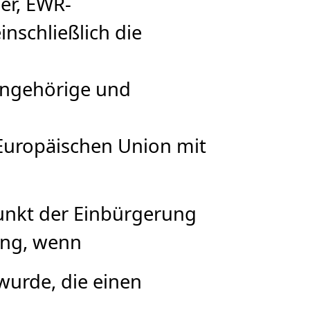
ger, EWR-
nschließlich die
nangehörige und
 Europäischen Union mit
punkt der Einbürgerung
ung, wenn
 wurde, die einen
.