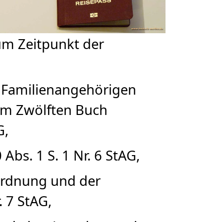
um Zeitpunkt der
n Familienangehörigen
dem Zwölften Buch
G,
bs. 1 S. 1 Nr. 6 StAG,
ordnung und der
. 7 StAG,