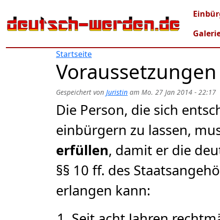
Direkt zum Inhalt
Mai
Einbür
Galeri
Startseite
Voraussetzungen 
Gespeichert von
Juristin
am
Mo. 27 Jan 2014 - 22:17
Die Person, die sich entsc
einbürgern zu lassen, mu
erfüllen
, damit er die de
§§ 10 ff. des Staatsangehö
erlangen kann:
Seit acht Jahren recht