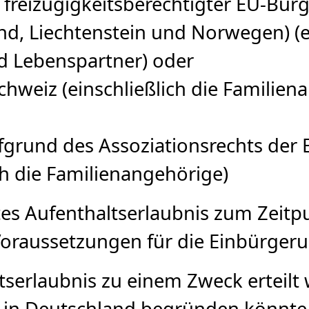
s freizügigkeitsberechtigter EU-Bür
nd, Liechtenstein und Norwegen) (ei
d Lebenspartner) oder
chweiz (einschließlich die Familie
ufgrund des Assoziationsrechts der
ich die Familienangehörige)
etes Aufenthaltserlaubnis zum Zeit
 Voraussetzungen für die Einbürger
ltserlaubnis zu einem Zweck erteilt
 in Deutschland begründen könnte