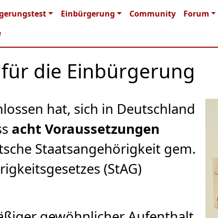
n navigation
gerungstest
Einbürgerung
Community
Forum
e
für die Einbürgerung
hlossen hat, sich in Deutschland
ss
acht Voraussetzungen
utsche Staatsangehörigkeit gem.
rigkeitsgesetzes (StAG)
mäßiger gewöhnlicher Aufenthalt