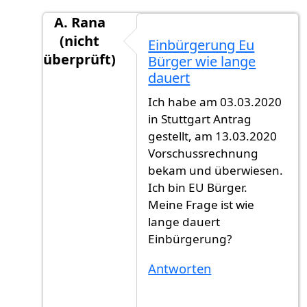
A. Rana
(nicht
Einbürgerung Eu
überprüft)
Bürger wie lange
Antwort auf
Dauer
von
Tanova (nicht überprü
dauert
Ich habe am 03.03.2020
in Stuttgart Antrag
gestellt, am 13.03.2020
Vorschussrechnung
bekam und überwiesen.
Ich bin EU Bürger.
Meine Frage ist wie
lange dauert
Einbürgerung?
Antworten