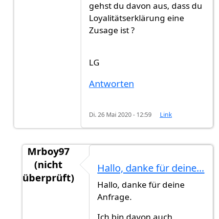
gehst du davon aus, dass du
Loyalitätserklärung eine
Zusage ist ?
LG
Antworten
Di. 26 Mai 2020 - 12:59
Link
Mrboy97
(nicht
Hallo, danke für deine…
überprüft)
Hallo, danke für deine
Antwort auf
Hast du explizit eine…
von
GG (nic
Anfrage.
Ich bin davon auch