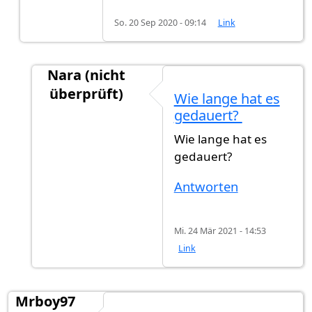
So. 20 Sep 2020 - 09:14
Link
Nara (nicht
überprüft)
Wie lange hat es
Antwort auf
Einbürgerung Stuttgart
von
warra
gedauert?
Wie lange hat es
gedauert?
Antworten
Mi. 24 Mär 2021 - 14:53
Link
Mrboy97