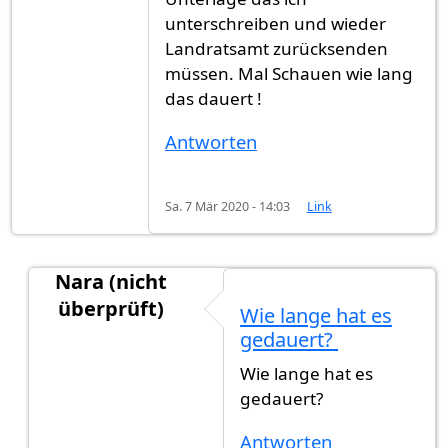
unterschreiben und wieder
Landratsamt zurücksenden
müssen. Mal Schauen wie lang
das dauert !
Antworten
Sa. 7 Mär 2020 - 14:03
Link
Nara (nicht
überprüft)
Wie lange hat es
Antwort auf
Ich habe am 11.09 .2019…
von
Bille
gedauert?
Wie lange hat es
gedauert?
Antworten