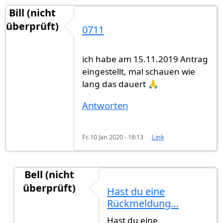
Bill (nicht
überprüft)
0711
ich habe am 15.11.2019 Antrag
eingestellt, mal schauen wie
lang das dauert 🙏
Antworten
Fr. 10 Jan 2020 - 18:13
Link
Bell (nicht
überprüft)
Hast du eine
Antwort auf
0711
von
Bill (nicht überprüft)
Rückmeldung…
Hast du eine