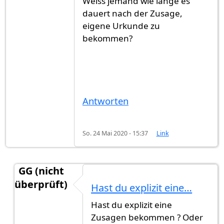
Weiss jemand wie lange es
dauert nach der Zusage,
eigene Urkunde zu
bekommen?
Antworten
So. 24 Mai 2020 - 15:37
Link
GG (nicht
überprüft)
Hast du explizit eine…
Antwort auf
Einbürgerung in Stuttgart
von
Mrboy
Hast du explizit eine
Zusagen bekommen ? Oder