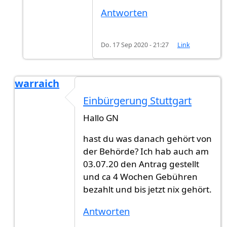
Antworten
Do. 17 Sep 2020 - 21:27
Link
warraich
Antwort auf
Ich habe am 20.09.2020…
von
GN (n
Einbürgerung Stuttgart
Hallo GN
hast du was danach gehört von
der Behörde? Ich hab auch am
03.07.20 den Antrag gestellt
und ca 4 Wochen Gebühren
bezahlt und bis jetzt nix gehört.
Antworten