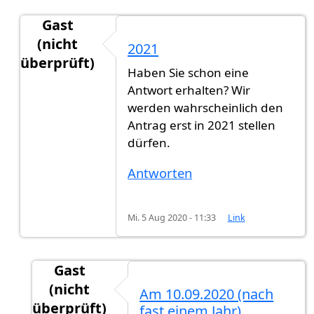
Gast
(nicht
2021
überprüft)
Haben Sie schon eine
Antwort auf
Ich habe am 20.09.2020…
von
GN (n
Antwort erhalten? Wir
werden wahrscheinlich den
Antrag erst in 2021 stellen
dürfen.
Antworten
Mi. 5 Aug 2020 - 11:33
Link
Gast
(nicht
Am 10.09.2020 (nach
überprüft)
fast einem Jahr)