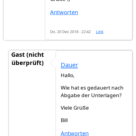
Antworten
Do. 20 Dez 2018 - 22:42
Link
Gast (nicht
überprüft)
Dauer
Antwort auf
Stuttgart Einbürgerung
von
Tsveta T
Hallo,
Wie hat es gedauert nach
Abgabe der Unterlagen?
Viele Grüße
Bill
Antworten