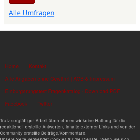
Alle Umfragen
Sekundärlinks
Home
Kontakt
Alle Angaben ohne Gewähr! | AGB & Impressum
Einbürgerungstest Fragenkatalog - Download PDF
Facebook
Twitter
Trotz sorgfältiger Arbeit übernehmen wir keine Haftung für die
redaktionell erstellte Antworten, Inhalte externer Links und von der
Community erstellte Beiträge/Kommentare.
Unsere Seite verwendet Cookies für die Dienste. Wenn Sie sich