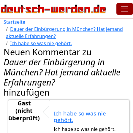
Direkt zum Inhalt
Startseite
Dauer der Einbürgerung in München? Hat jemand
aktuelle Erfahrungen?
Ich habe so was nie gehört.
Neuen Kommentar zu
Dauer der Einbürgerung in
München? Hat jemand aktuelle
Erfahrungen?
hinzufügen
Gast
(nicht
Ich habe so was nie
überprüft)
gehört.
Antwort auf
Ich habe meine Antrag am Juni
von
Lisa
Ich habe so was nie gehört.