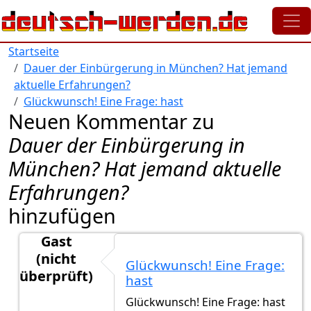
Direkt zum Inhalt
Startseite
Dauer der Einbürgerung in München? Hat jemand
aktuelle Erfahrungen?
Glückwunsch! Eine Frage: hast
Neuen Kommentar zu
Dauer der Einbürgerung in
München? Hat jemand aktuelle
Erfahrungen?
hinzufügen
Gast
(nicht
Glückwunsch! Eine Frage:
überprüft)
hast
Antwort auf
Heute habe ich die
von
gast123 (nicht ü
Glückwunsch! Eine Frage: hast