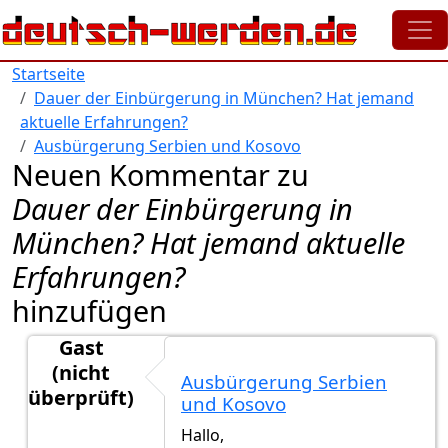
Direkt zum Inhalt
Startseite
Dauer der Einbürgerung in München? Hat jemand
aktuelle Erfahrungen?
Ausbürgerung Serbien und Kosovo
Neuen Kommentar zu
Dauer der Einbürgerung in
München? Hat jemand aktuelle
Erfahrungen?
hinzufügen
Gast
(nicht
Ausbürgerung Serbien
überprüft)
und Kosovo
Antwort auf
ich ich
von
ich ich (nicht überprüft)
Hallo,