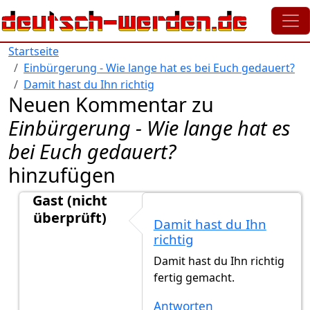
Direkt zum Inhalt
Startseite
Einbürgerung - Wie lange hat es bei Euch gedauert?
Damit hast du Ihn richtig
Neuen Kommentar zu
Einbürgerung - Wie lange hat es
bei Euch gedauert?
hinzufügen
Gast (nicht
überprüft)
Damit hast du Ihn
Antwort auf
Wenn man die Rechtschreibung
von
Gas
richtig
Damit hast du Ihn richtig
fertig gemacht.
Antworten