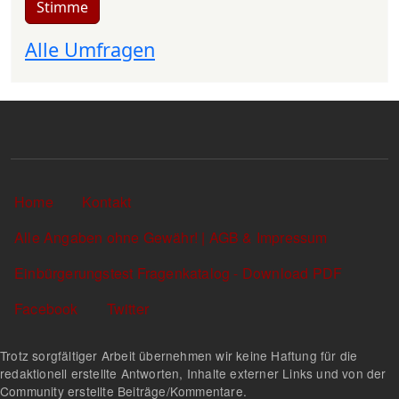
Stimme
Alle Umfragen
Sekundärlinks
Home
Kontakt
Alle Angaben ohne Gewähr! | AGB & Impressum
Einbürgerungstest Fragenkatalog - Download PDF
Facebook
Twitter
Trotz sorgfältiger Arbeit übernehmen wir keine Haftung für die
redaktionell erstellte Antworten, Inhalte externer Links und von der
Community erstellte Beiträge/Kommentare.