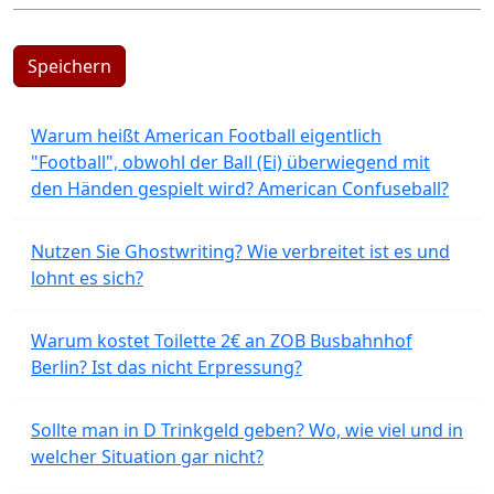
Speichern
Warum heißt American Football eigentlich
"Football", obwohl der Ball (Ei) überwiegend mit
den Händen gespielt wird? American Confuseball?
Nutzen Sie Ghostwriting? Wie verbreitet ist es und
lohnt es sich?
Warum kostet Toilette 2€ an ZOB Busbahnhof
Berlin? Ist das nicht Erpressung?
Sollte man in D Trinkgeld geben? Wo, wie viel und in
welcher Situation gar nicht?