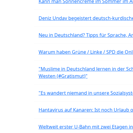
Kann man Sonnencreme im Sommer im Aut
Deniz Undav begeistert deutsch-kurdische
Neu in Deutschland? Tipps für Sprache, Ar
Warum haben Grüne / Linke / SPD die Onli
"Muslime in Deutschland lernen in der Sch
Westen (#Gratismut)"
"Es wandert niemand in unsere Sozialsyst
Hantavirus auf Kanaren: Ist noch Urlaub 
Weltweit erster U-Bahn mit zwei Etagen i