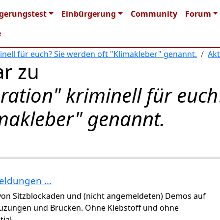
n navigation
gerungstest
Einbürgerung
Community
Forum
e
minell für euch? Sie werden oft "Klimakleber" genannt.
Akt
r zu
eration" kriminell für euch
imakleber" genannt.
eldungen ...
ngen"
von
Gast (nicht überprüft)
 von Sitzblockaden und (nicht angemeldeten) Demos auf
euzungen und Brücken. Ohne Klebstoff und ohne
ial.