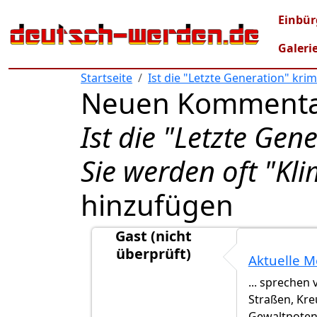
Direkt zum Inhalt
Mai
Einbür
Galeri
Startseite
Ist die "Letzte Generation" kri
Neuen Kommenta
Ist die "Letzte Gen
Sie werden oft "Kl
hinzufügen
Gast (nicht
überprüft)
Aktuelle M
Antwort auf
"Ungehorsame Versammlu
... sprechen
Straßen, Kr
Gewaltpotent