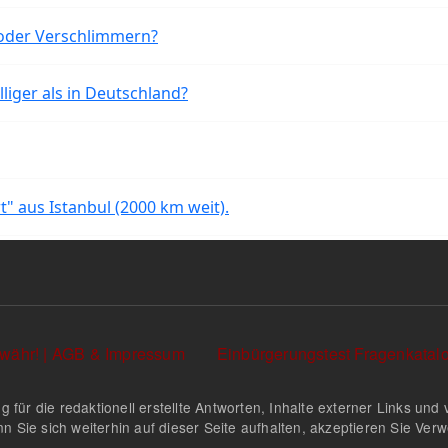
oder Verschlimmern?
liger als in Deutschland?
rt" aus Istanbul (2000 km weit).
währ! | AGB & Impressum
Einbürgerungstest Fragenkata
g für die redaktionell erstellte Antworten, Inhalte externer Links u
n Sie sich weiterhin auf dieser Seite aufhalten, akzeptieren Sie Ve