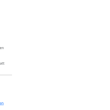
ren
att
en