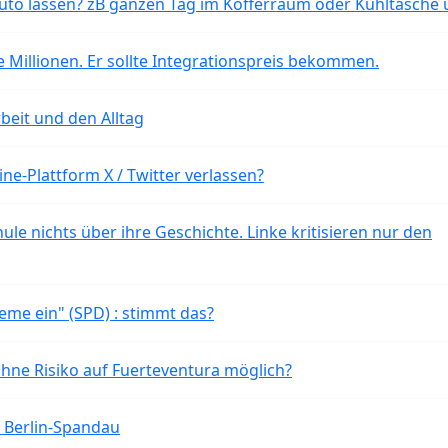
o lassen? zB ganzen Tag im Kofferraum oder Kühltasche 
 Millionen. Er sollte Integrationspreis bekommen.
beit und den Alltag
ne-Plattform X / Twitter verlassen?
ule nichts über ihre Geschichte. Linke kritisieren nur den
eme ein" (SPD) : stimmt das?
ohne Risiko auf Fuerteventura möglich?
n Berlin-Spandau