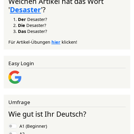
Welchen Artikel hat das Wort
'
Desaster
'?
Der
Desaster?
Die
Desaster?
Das
Desaster?
Für Artikel-Übungen
hier
klicken!
Easy Login
Umfrage
Wie gut ist Ihr Deutsch?
Auswahlmöglichkeiten
A1 (Beginner)
A2