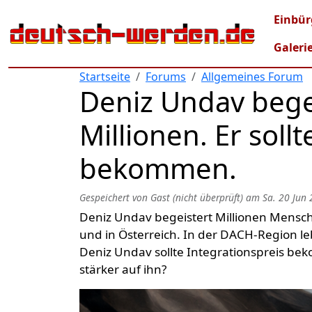
Direkt zum Inhalt
Mai
Einbür
Galeri
Startseite
Forums
Allgemeines Forum
Deniz Undav bege
Millionen. Er soll
bekommen.
Gespeichert von
Gast (nicht überprüft)
am
Sa. 20 Jun 
Deniz Undav begeistert Millionen Mensch
und in Österreich. In der DACH-Region l
Deniz Undav sollte Integrationspreis be
stärker auf ihn?