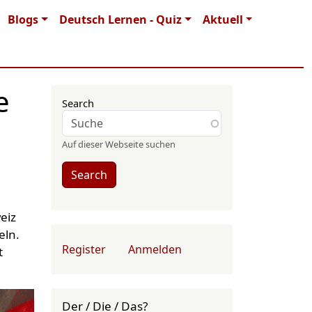
Blogs
Deutsch Lernen - Quiz
Aktuell
e
Search
Auf dieser Webseite suchen
Search
eiz
eln.
User account menu
Register
Anmelden
t
Der / Die / Das?