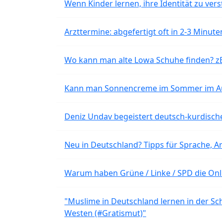
Wenn Kinder lernen, ihre Identität zu vers
Arzttermine: abgefertigt oft in 2-3 Minu
Wo kann man alte Lowa Schuhe finden? z
Kann man Sonnencreme im Sommer im Aut
Deniz Undav begeistert deutsch-kurdische
Neu in Deutschland? Tipps für Sprache, Ar
Warum haben Grüne / Linke / SPD die Onli
"Muslime in Deutschland lernen in der Sch
Westen (#Gratismut)"