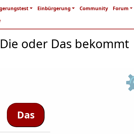
n navigation
gerungstest
Einbürgerung
Community
Forum
e
r, Die oder Das bekommt
Das