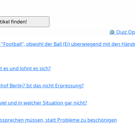
⚙ Quiz Op
 "Football", obwohl der Ball (Ei) überwiegend mit den Händ
t es und lohnt es sich?
of Berlin? Ist das nicht Erpressung?
iel und in welcher Situation gar nicht?
aussprechen müssen, statt Probleme zu beschönigen