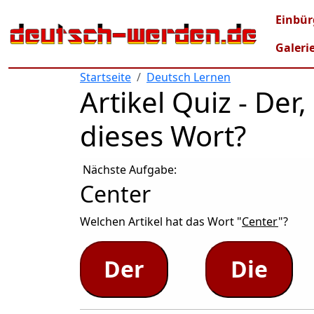
Direkt zum Inhalt
Mai
Einbür
Galeri
Startseite
Deutsch Lernen
Artikel Quiz - De
dieses Wort?
Nächste Aufgabe:
Center
Welchen Artikel hat das Wort "
Center
"?
Der
Die