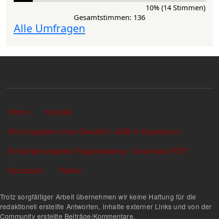
10% (14 Stimmen)
Gesamtstimmen: 136
Alle Umfragen
Sekundärlinks
Home
Kontakt
Alle Angaben ohne Gewähr! | AGB & Impressum
Einbürgerungstest Fragenkatalog - Download PDF
Facebook
Twitter
Trotz sorgfältiger Arbeit übernehmen wir keine Haftung für die
redaktionell erstellte Antworten, Inhalte externer Links und von der
Community erstellte Beiträge/Kommentare.