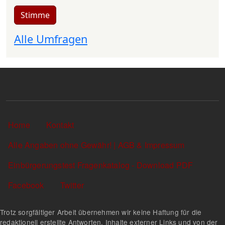
Stimme
Alle Umfragen
Sekundärlinks
Home
Kontakt
Alle Angaben ohne Gewähr! | AGB & Impressum
Einbürgerungstest Fragenkatalog - Download PDF
Facebook
Twitter
Trotz sorgfältiger Arbeit übernehmen wir keine Haftung für die
redaktionell erstellte Antworten, Inhalte externer Links und von der