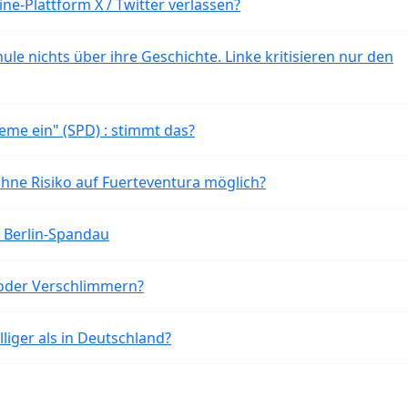
ne-Plattform X / Twitter verlassen?
ule nichts über ihre Geschichte. Linke kritisieren nur den
eme ein" (SPD) : stimmt das?
ohne Risiko auf Fuerteventura möglich?
n Berlin-Spandau
oder Verschlimmern?
liger als in Deutschland?