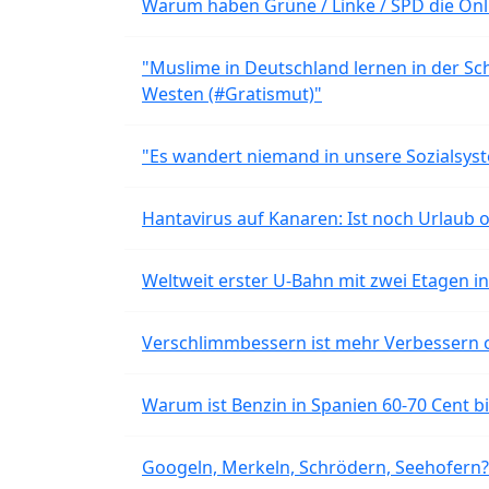
Warum haben Grüne / Linke / SPD die Onli
"Muslime in Deutschland lernen in der Sch
Westen (#Gratismut)"
"Es wandert niemand in unsere Sozialsyst
Hantavirus auf Kanaren: Ist noch Urlaub 
Weltweit erster U-Bahn mit zwei Etagen i
Verschlimmbessern ist mehr Verbessern 
Warum ist Benzin in Spanien 60-70 Cent bil
Googeln, Merkeln, Schrödern, Seehofern?