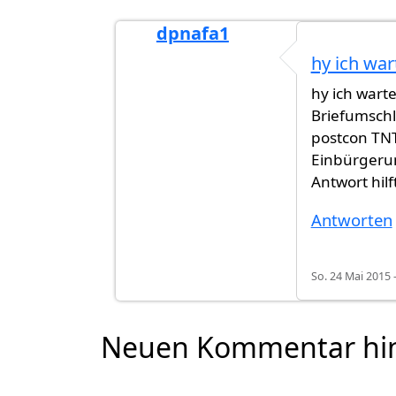
dpnafa1
Antwort auf
Ich war auch Asylant. N
hy ich war
hy ich wart
Briefumschl
postcon TNT
Einbürgerun
Antwort hilf
Antworten
So. 24 Mai 2015 
Neuen Kommentar hi