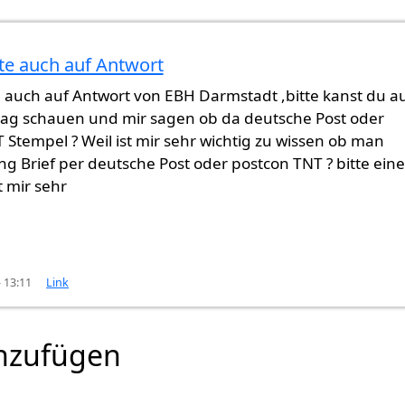
ach 9
von
Asylant (nicht überprüft)
te auch auf Antwort
e auch auf Antwort von EBH Darmstadt ,bitte kanst du a
ag schauen und mir sagen ob da deutsche Post oder
 Stempel ? Weil ist mir sehr wichtig zu wissen ob man
g Brief per deutsche Post oder postcon TNT ? bitte eine
t mir sehr
- 13:11
Link
nzufügen