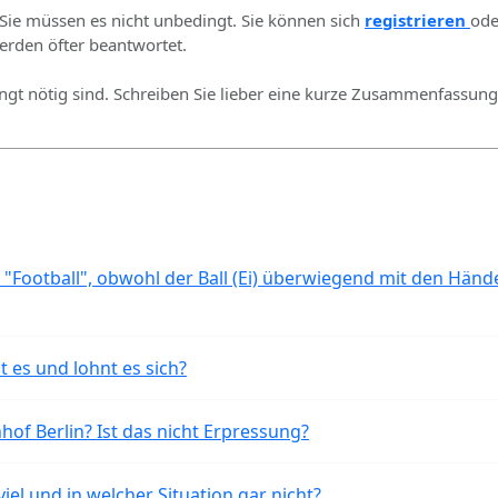
 Sie müssen es nicht unbedingt. Sie können sich
registrieren
ode
rden öfter beantwortet.
ingt nötig sind. Schreiben Sie lieber eine kurze Zusammenfassung 
 "Football", obwohl der Ball (Ei) überwiegend mit den Händ
t es und lohnt es sich?
of Berlin? Ist das nicht Erpressung?
iel und in welcher Situation gar nicht?