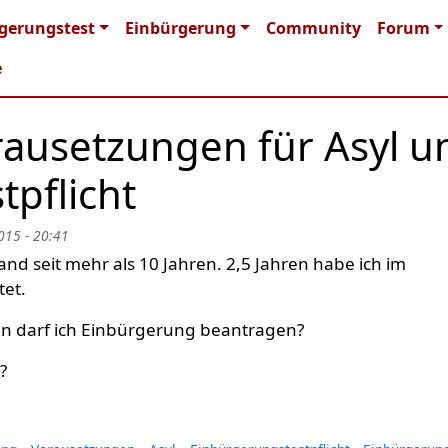
n navigation
gerungstest
Einbürgerung
Community
Forum
e
ausetzungen für Asyl u
pflicht
015 - 20:41
land seit mehr als 10 Jahren. 2,5 Jahren habe ich im
tet.
nn darf ich Einbürgerung beantragen?
?